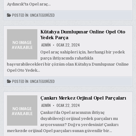
Aydıncık'ta Opel araç…
POSTED IN:
UNCATEGORIZED
Kütahya Dumlupınar Online Opel Oto
Yedek Parça
ADMIN
OCAK 22, 2024
Opel araç sahipleri için, herhangi bir yedek
parça ihtiyacında rahatlıkla
başvurabilecekleri bir çözüm olan Kütahya Dumlupınar Online
Opel Oto Yedek…
POSTED IN:
UNCATEGORIZED
Çankırı Merkez Orjinal Opel Parçaları
ADMIN
OCAK 22, 2024
Çankırı'da Opel aracınızın ihtiyaç
duyabileceği orijinal yedek parçaları mı
arıyorsunuz? Doğru yerdesiniz! Çankırı
merkezde orijinal Opel parçaları sunan güvenilir bir…