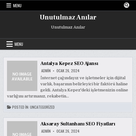
Skip
MENU
to
content
Unutulmaz Anılar
Unutulmaz Anılar
MENU
Antalya Kepez SEO Ajansı
ADMIN
OCAK 26, 2024
İnternet çağındayız ve işletmeler için dijital
varlık, başarının belirleyici bir faktörü haline
geldi. Antalya Kepez'deki işletmenizin online
varlığını artırmanız, rekabetin…
POSTED IN:
UNCATEGORIZED
Aksaray Sultanhanı SEO Fiyatları
ADMIN
OCAK 26, 2024