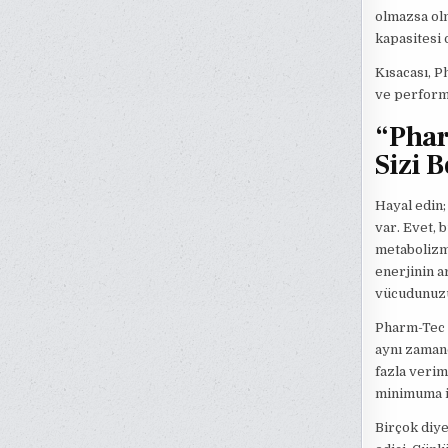
olmazsa olm
kapasitesi 
Kısacası, P
ve performa
“Phar
Sizi B
Hayal edin;
var. Evet,
metabolizma
enerjinin a
vücudunuzu
Pharm-Tec R
aynı zamand
fazla verim
minimuma in
Birçok diye