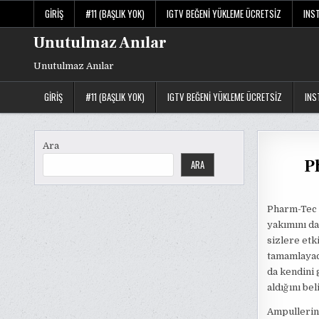
Skip
GIRIŞ
#11 (BAŞLIK YOK)
IGTV BEĞENI YÜKLEME ÜCRETSIZ
INS
to
content
Unutulmaz Anılar
Unutulmaz Anılar
GIRIŞ
#11 (BAŞLIK YOK)
IGTV BEĞENI YÜKLEME ÜCRETSIZ
INS
Ara
P
ARA
Pharm-Tec 
yakımını da
sizlere etk
tamamlayaca
da kendini 
aldığını bel
Ampullerin 