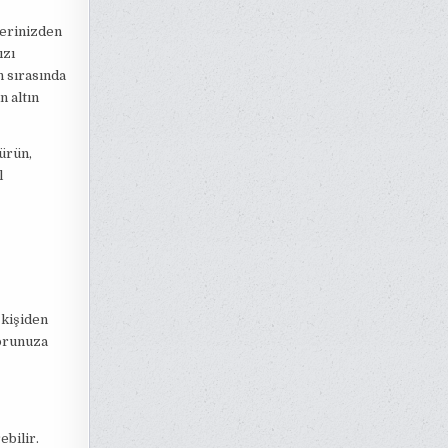
erinizden
ızı
n sırasında
 altın
ürün,
l
 kişiden
torunuza
ebilir.