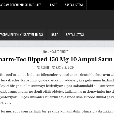
TAGRAM BEĞENI YÜKSELTME HILESI
LISTE
SAYFA LISTESI
TAGRAM BEĞENI YÜKSELTME HILESI
LISTE
SAYFA LISTESI
POSTED
UNCATEGORIZED
IN
harm-Tec Ripped 150 Mg 10 Ampul Satın 
ADMIN
KASIM 2, 2024
Ripped’ın içinde bulunan bileşenler, vücudunuzu desteklerken aynı 
 teşvik eder. Kapsülün içindeki etken maddeler, kas gelişimini hızlan
ileyici bir görünüm sunmayı hedefliyor. Spor salonundaki sıkı antrenm
k bu ampullerin ne denli etkili olduğu, kullananların deneyimlerine d
gösteriyor. Birçok kullanıcı, bu ürün sayesinde kısa sürede dikkat çeki
irtiyor.
formu, spor sonrası hızlı bir şekilde kullanılabilir olmasıyla da dikkat