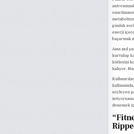
antrenmanl
onarılmasın
metabolizma
günlük zorl
enerji içec
başarmak 
Ama asıl şa
kurtulup ka
kütlesini k
kalıyor. Na
Kullanıcılar
kullanımda,
söyleyen pe
istiyorsanı
denemek içi
“Fitn
Rippe