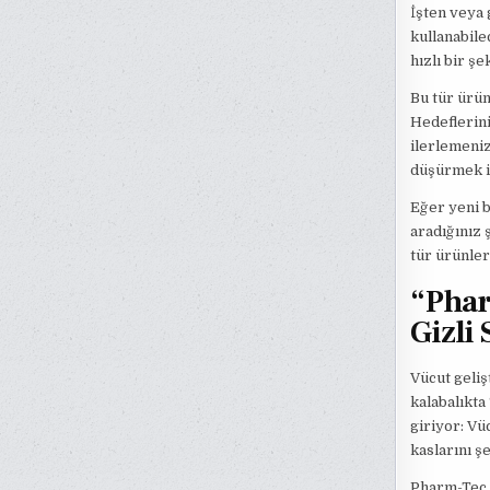
İşten veya 
kullanabile
hızlı bir ş
Bu tür ürün
Hedeflerini
ilerlemeniz
düşürmek is
Eğer yeni 
aradığınız 
tür ürünler
“Phar
Gizli 
Vücut geliş
kalabalıkt
giriyor: Vü
kaslarını 
Pharm-Tec R