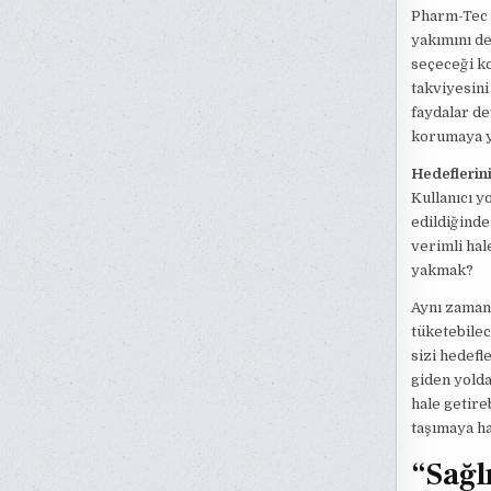
Pharm-Tec 
yakımını de
seçeceği ko
takviyesin
faydalar de
korumaya y
Hedeflerini
Kullanıcı 
edildiğinde
verimli hal
yakmak?
Aynı zamand
tüketebilec
sizi hedefl
giden yolda
hale getire
taşımaya ha
“Sağl