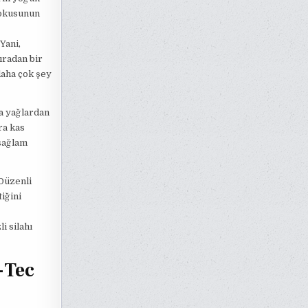
dokusunun
Yani,
ıradan bir
daha çok şey
la yağlardan
ra kas
 sağlam
 Düzenli
iğini
i silahı
-Tec