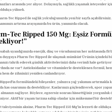
azları arasında yer alıyor. Dolayısıyla, sağlıklı yaşamak isteyenler iç
oldukça yüksek.
harm-Tec Ripped ile sağlık yolculuğunuzda yeni bir sayfa açabilirsiniz. 
nsınızı artırma arayışınızda bu ürün, yanınızda olacak.
m-Tec Ripped 150 Mg: Eşsiz Formül
ekliyor!”
 sabah uyandığınızda enerjik, dinç ve vücudunuzun her noktasında fit
 bu duyguya Pharm-Tec Ripped ile ulaşmak mümkün! Ürünün içindeki bi
nızı tahrik ederek günlük aktivitelerinizi daha verimli hale getiriyor.
rdında ne var? Antioksidanlar ve vitaminlerle desteklenen formül, he
 hem de zihninizi yeniden canlandırıyor.
ipped'in formülündeki bileşenler, yalnızca yağ yakımını artırmakla k
a kas onarımını da destekliyor. Kaslarınızı güçlendirerek, spor yapa
 almanızı sağlıyor. Böylece, egzersiz sonrası hissettiğiniz yorgunluk 
iyor. Aktif bir yaşam tarzına sahip olanlar için mükemmel bir destek!
t takviyesinin aksine, Pharm-Tec Ripped 150 Mg'in lezzeti de oldukça