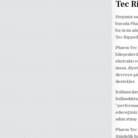
Tec R
Hepimiz sağ
burada Phar
bu ürün ade
Tec Ripped'
Pharm-Tec R
bileşenlerd
ekstraktı v
insan, diye
devreye gir
destekler.
Kullanıcıla
kullandıkta
“performans
edeceğiniz 
adım atmış
Pharm-Tec R
Gündelik ha