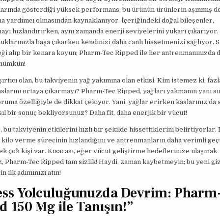
arında gösterdiği yüksek performans, bu ürünün ürünlerin aşınmış 
a yardımcı olmasından kaynaklanıyor. İçeriğindeki doğal bileşenler,
yı hızlandırırken, aynı zamanda enerji seviyelerini yukarı çıkarıyor. 
uklarınızla başa çıkarken kendinizi daha canlı hissetmenizi sağlıyor. S
eği alıp bir kenara koyun; Pharm-Tec Ripped ile her antrenmanınızda 
mümkün!
şırtıcı olan, bu takviyenin yağ yakımına olan etkisi. Kim istemez ki, faz
slarını ortaya çıkarmayı? Pharm-Tec Ripped, yağları yakmanın yanı sı
oruma özelliğiyle de dikkat çekiyor. Yani, yağlar erirken kaslarınız da
sıl bir sonuç bekliyorsunuz? Daha fit, daha enerjik bir vücut!
, bu takviyenin etkilerini hızlı bir şekilde hissettiklerini belirtiyorlar.
 kilo verme sürecinin hızlandığını ve antrenmanların daha verimli geçt
k çok kişi var. Kısacası, eğer vücut geliştirme hedeflerinize ulaşmak
z, Pharm-Tec Ripped tam sizlik! Haydi, zaman kaybetmeyin; bu yeni gizl
n ilk adımınızı atın!
ess Yolculuğunuzda Devrim: Pharm
d 150 Mg ile Tanışın!”