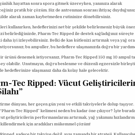
günlük hayattan sonra spora gitmek üzereyken, yanınıza alarak
ceğiniz pratik bir çözüm. Siz de antrenman sonrası ihtiyaç duyduğunu
ekilde alarak zaman kaybetmeden rutininize dönebilirsiniz.
leri kullanırken, hedeflerinizi net bir şekilde belirlemeniz büyük öne
zi belirlediğinizde, Pharm-Tec Ripped ile destek sağladığınız süreçte
i daha iyi izleyebilirsiniz. Belki de kas kütlenizi artırmak veya yağ ora
tiyorsunuz; bu ampuller, bu hedeflere ulaşmanızda doğru bir yardımcı
bir ürünü denemek istiyorsanız, Pharm-Tec Ripped 150 mg 10 ampul t
şey olabilir. Unutmayın, doğru beslenme ve düzenli egzersizle birleşti
le hedeflerinize ulaşmanız daha da kolay hale gelecektir.
m-Tec Ripped: Vücut Geliştiricileri
Silahı”
tirme dünyası, her geçen gün yeni ve etkili takviyelerle dolup taşıyor.
a “Pharm-Tec Ripped” kelimesi neden bu kadar öne çıkıyor? İşte burad
cut geliştiricilerin performanslarını artırmak, yağ yakımını hızlandır
şekillendirmek için aradıkları mükemmel çözüm!
ipped, sadece bir takviye değil, aynı zamanda bir strateji. Kullanıcıl