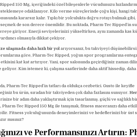
Ripped 150 Mg, içeriğindeki özel bileşenlerle vücudunuzu hızlandırm
steklemeye odaklanıyor. Kilo verme süreçlerinde çoğu kişi, hangi tak
nusunda kararsız kalır. Tıpkı bir yolculukta doğru rotayı bulmak gibi,
i seçmek de son derece önemlidir. Bu noktada, Pharm-Tec Ripped’in s
vreye giriyor. Enerji seviyelerinizi yükseltirken, aynı zamanda kas kü
ardımcı olmasıyla dikkat çekiyor.
ze ulaşmada daha hızlı bir yol
arıyorsanız, bu takviyeyi düşünebilirsi
yorumlarına göre, Pharm-Tec Ripped, yoğun spor programlarına enteg
 etkisini kat kat artırıyor. Yani, spor salonunda geçirdiğiniz zaman dil
e geliyor. Kim istemez ki, çalışma saatlerinde daha aktif hissedip, daha 
a, Pharm-Tec Ripped’in tatları da oldukça cezbetici. Gusto ile keyifle
eğiniz bu ürün, sıradan bir takviyeden çok daha fazlasını sunuyor.
Her
erinize bir adım daha yaklaştırmak için tasarlanmış. güçlü ve sağlıklı b
, Pharm-Tec Ripped 150 Mg ile tanışmak, fitness maceranızı daha etkil
bilir. Fitness yolculuğunuzda deneyimlerinizi ve hedeflerinizi bir üst
zır mısınız?
ığınızı ve Performansınızı Artırın: 