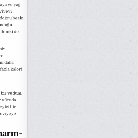
aya ve yağ
viyeyi
 doğru besin
unduğu
tlenizi de
niz.
re
imi daha
fazla kalori
 bir yudum
,
ir vücuda
eyici bir
 seviyeye
Pharm-