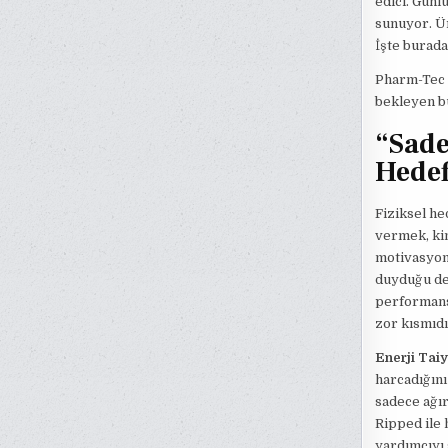
edici. Günl
sunuyor. Ür
İşte burad
Pharm-Tec R
bekleyen b
“Sade
Hedef
Fiziksel he
vermek, kim
motivasyon
duyduğu des
performans
zor kısmıdı
Enerji Taiy
harcadığını
sadece ağır
Ripped ile 
yardımcıyı 