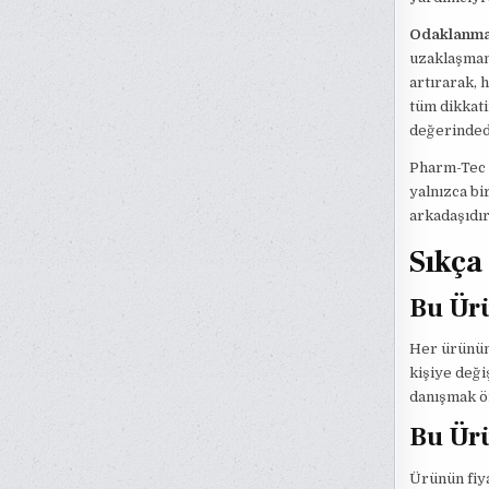
Odaklanma
uzaklaşmanı
artırarak, 
tüm dikkati
değerinded
Pharm-Tec R
yalnızca bi
arkadaşıdır
Sıkça
Bu Ürü
Her ürünün 
kişiye deği
danışmak ö
Bu Ürü
Ürünün fiyat