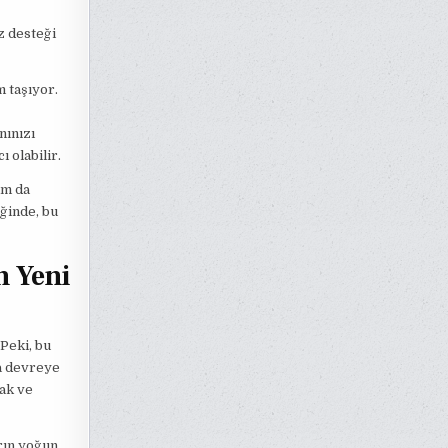
z desteği
m taşıyor.
nınızı
 olabilir.
am da
ğinde, bu
n Yeni
 Peki, bu
a devreye
mak ve
arın yoğun