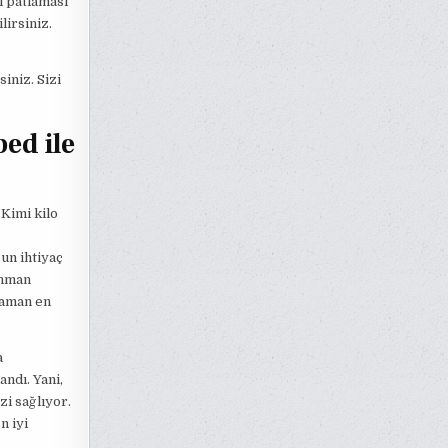
i patlaması
irsiniz.
iniz. Sizi
ed ile
 Kimi kilo
un ihtiyaç
enman
zaman en
a
andı. Yani,
zi sağlıyor.
n iyi