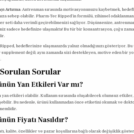
yı Artırma
: Antrenman sırasında motivasyonunuzu kaybetmek, hedefl
za sebep olabilir. Pharm-Tec Ripped’in formülü, zihinsel odaklanman
her seti daha verimli geçirebilmenizi sağlıyor. Düşünsenize, antrenma
niz sadece hedefinize ulaşmakta! Bu tür bir konsantrasyon, çoğu zaman
ir.
ipped, hedeflerinize ulaşmanızda yalnız olmadığınızı gösteriyor. Bu 
r supplement değil; aynı zamanda sizi destekleyen, motive eden bir yo
.
 Sorulan Sorular
nün Yan Etkileri Var mı?
yan etkileri olabilir. Kullanım sırasında oluşabilecek olumsuz etkiler,
şebilir. Bu nedenle, ürünü kullanmadan önce etiketini okumak ve dok
nemlidir.
nün Fiyatı Nasıldır?
ı, kalite, özellikler ve pazar koşullarına bağlı olarak değişiklik göster