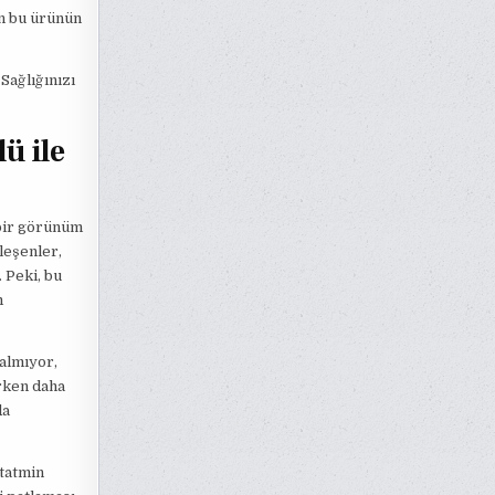
in bu ürünün
Sağlığınızı
ü ile
 bir görünüm
leşenler,
 Peki, bu
m
almıyor,
rken daha
da
 tatmin