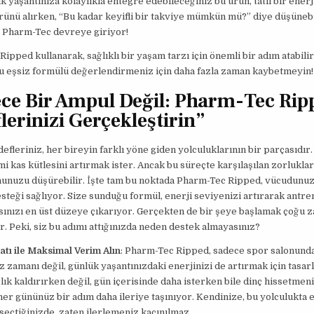
ük yaşantınıza kolaylıkla entegre edebileceğiniz bu ürün, tatlı bir enerj
ünü alırken, “Bu kadar keyifli bir takviye mümkün mü?” diye düşünebil
a Pharm-Tec devreye giriyor!
ipped kullanarak, sağlıklı bir yaşam tarzı için önemli bir adım atabilirs
u eşsiz formülü değerlendirmeniz için daha fazla zaman kaybetmeyin!
ce Bir Ampul Değil: Pharm-Tec Ripp
lerinizi Gerçekleştirin”
defleriniz, her bireyin farklı yöne giden yolculuklarının bir parçasıdır.
i kas kütlesini artırmak ister. Ancak bu süreçte karşılaşılan zorluklar
unuzu düşürebilir. İşte tam bu noktada Pharm-Tec Ripped, vücudunuz
teği sağlıyor. Size sunduğu formül, enerji seviyenizi artırarak antr
ınızı en üst düzeye çıkarıyor. Gerçekten de bir şeye başlamak çoğu 
r. Peki, siz bu adımı attığınızda neden destek almayasınız?
atı ile Maksimal Verim Alın
: Pharm-Tec Ripped, sadece spor salonund
z zamanı değil, günlük yaşantınızdaki enerjinizi de artırmak için tasarl
lık kaldırırken değil, gün içerisinde daha isterken bile dinç hissetmeni
her gününüz bir adım daha ileriye taşınıyor. Kendinize, bu yolculukta e
seçtiğinizde, zaten ilerlemeniz kaçınılmaz.