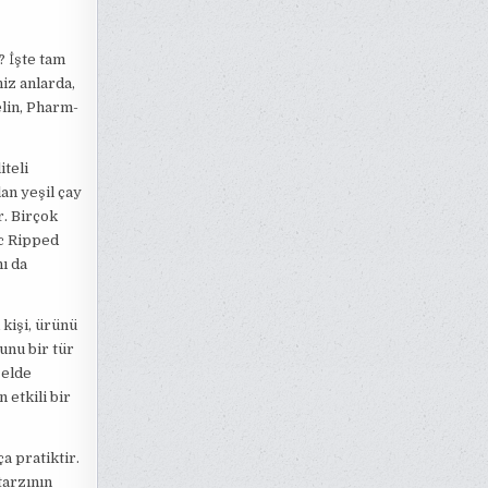
? İşte tam
iz anlarda,
elin, Pharm-
iteli
lan yeşil çay
r. Birçok
ec Ripped
ı da
kişi, ürünü
unu bir tür
 elde
 etkili bir
a pratiktir.
tarzının