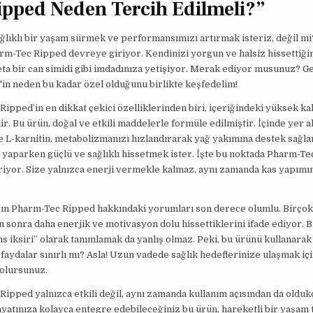
ipped Neden Tercih Edilmeli?”
lıklı bir yaşam sürmek ve performansımızı artırmak isteriz, değil mi
m-Tec Ripped devreye giriyor. Kendinizi yorgun ve halsiz hissettiğin
ta bir can simidi gibi imdadınıza yetişiyor. Merak ediyor musunuz? G
in neden bu kadar özel olduğunu birlikte keşfedelim!
ipped’in en dikkat çekici özelliklerinden biri, içeriğindeki yüksek kal
ir. Bu ürün, doğal ve etkili maddelerle formüle edilmiştir. İçinde yer a
e L-karnitin, metabolizmanızı hızlandırarak yağ yakımına destek sağla
t yaparken güçlü ve sağlıklı hissetmek ister. İşte bu noktada Pharm-T
iyor. Size yalnızca enerji vermekle kalmaz, aynı zamanda kas yapımın
rın Pharm-Tec Ripped hakkındaki yorumları son derece olumlu. Birçok 
n sonra daha enerjik ve motivasyon dolu hissettiklerini ifade ediyor. B
 iksiri” olarak tanımlamak da yanlış olmaz. Peki, bu ürünü kullanarak
faydalar sınırlı mı? Asla! Uzun vadede sağlık hedeflerinize ulaşmak için
 olursunuz.
ipped yalnızca etkili değil, aynı zamanda kullanım açısından da oldukç
yatınıza kolayca entegre edebileceğiniz bu ürün, hareketli bir yaşam 