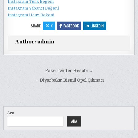
Instagram Türk Beğeni
Instagram Yabancı Beğeni
Instagram Ucuz Beğeni
SHARE:
X
FACEBOOK
LINKEDIN
Author:
admin
Yazı
Fake Twitter Hesabı →
gezinmesi
← Diyarbakır Bismil Opel Çıkmacı
Ara
ARA