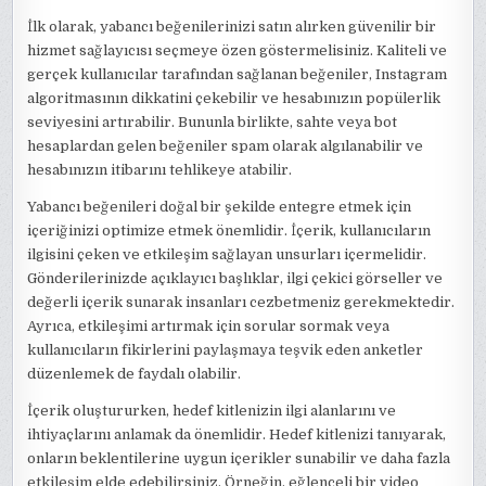
İlk olarak, yabancı beğenilerinizi satın alırken güvenilir bir
hizmet sağlayıcısı seçmeye özen göstermelisiniz. Kaliteli ve
gerçek kullanıcılar tarafından sağlanan beğeniler, Instagram
algoritmasının dikkatini çekebilir ve hesabınızın popülerlik
seviyesini artırabilir. Bununla birlikte, sahte veya bot
hesaplardan gelen beğeniler spam olarak algılanabilir ve
hesabınızın itibarını tehlikeye atabilir.
Yabancı beğenileri doğal bir şekilde entegre etmek için
içeriğinizi optimize etmek önemlidir. İçerik, kullanıcıların
ilgisini çeken ve etkileşim sağlayan unsurları içermelidir.
Gönderilerinizde açıklayıcı başlıklar, ilgi çekici görseller ve
değerli içerik sunarak insanları cezbetmeniz gerekmektedir.
Ayrıca, etkileşimi artırmak için sorular sormak veya
kullanıcıların fikirlerini paylaşmaya teşvik eden anketler
düzenlemek de faydalı olabilir.
İçerik oluştururken, hedef kitlenizin ilgi alanlarını ve
ihtiyaçlarını anlamak da önemlidir. Hedef kitlenizi tanıyarak,
onların beklentilerine uygun içerikler sunabilir ve daha fazla
etkileşim elde edebilirsiniz. Örneğin, eğlenceli bir video