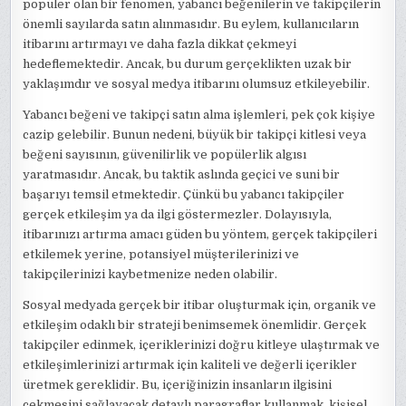
popüler olan bir fenomen, yabancı beğenilerin ve takipçilerin
önemli sayılarda satın alınmasıdır. Bu eylem, kullanıcıların
itibarını artırmayı ve daha fazla dikkat çekmeyi
hedeflemektedir. Ancak, bu durum gerçeklikten uzak bir
yaklaşımdır ve sosyal medya itibarını olumsuz etkileyebilir.
Yabancı beğeni ve takipçi satın alma işlemleri, pek çok kişiye
cazip gelebilir. Bunun nedeni, büyük bir takipçi kitlesi veya
beğeni sayısının, güvenilirlik ve popülerlik algısı
yaratmasıdır. Ancak, bu taktik aslında geçici ve suni bir
başarıyı temsil etmektedir. Çünkü bu yabancı takipçiler
gerçek etkileşim ya da ilgi göstermezler. Dolayısıyla,
itibarınızı artırma amacı güden bu yöntem, gerçek takipçileri
etkilemek yerine, potansiyel müşterilerinizi ve
takipçilerinizi kaybetmenize neden olabilir.
Sosyal medyada gerçek bir itibar oluşturmak için, organik ve
etkileşim odaklı bir strateji benimsemek önemlidir. Gerçek
takipçiler edinmek, içeriklerinizi doğru kitleye ulaştırmak ve
etkileşimlerinizi artırmak için kaliteli ve değerli içerikler
üretmek gereklidir. Bu, içeriğinizin insanların ilgisini
çekmesini sağlayacak detaylı paragraflar kullanmak, kişisel