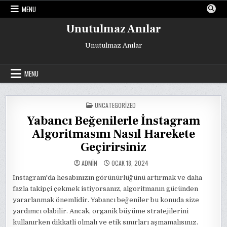
Skip
MENU
to
content
Unutulmaz Anılar
Unutulmaz Anılar
MENU
POSTED
UNCATEGORIZED
IN
Yabancı Beğenilerle İnstagram
Algoritmasını Nasıl Harekete
Geçirirsiniz
ADMIN
OCAK 18, 2024
Instagram'da hesabınızın görünürlüğünü artırmak ve daha
fazla takipçi çekmek istiyorsanız, algoritmanın gücünden
yararlanmak önemlidir. Yabancı beğeniler bu konuda size
yardımcı olabilir. Ancak, organik büyüme stratejilerini
kullanırken dikkatli olmalı ve etik sınırları aşmamalısınız.