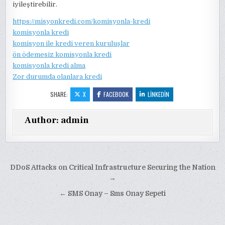
iyileştirebilir.
https://misyonkredi.com/komisyonla-kredi
komisyonla kredi
komisyon ile kredi veren kuruluşlar
ön ödemesiz komisyonla kredi
komisyonla kredi alma
Zor durumda olanlara kredi
SHARE:
X
FACEBOOK
LINKEDIN
Author:
admin
Yazı
DDoS Attacks on Critical Infrastructure Securing the Nation
gezinmesi
→
← SMS Onay – Sms Onay Sepeti