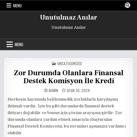
Skip
MENU
to
content
Unutulmaz Anılar
Unutulmaz Anılar
MENU
POSTED
UNCATEGORIZED
IN
Zor Durumda Olanlara Finansal
Destek Komisyon İle Kredi
ADMIN
OCAK 30, 2024
Herkesin hayatında beklenmedik zorluklarla karşılaşma
ihtimali vardır. İşte bu gibi durumlarda finansal destek
ihtiyacı doğabilir ve bunun için çözüm arayışına girilir. Zor
durumda olanlara yardım etmek amacıyla oluşturulan
Finansal Destek Komisyonu, bu sorunları aşmanıza yardımcı
olabilir.