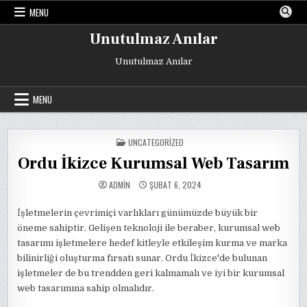
Skip
MENU
to
content
Unutulmaz Anılar
Unutulmaz Anılar
MENU
POSTED
UNCATEGORIZED
IN
Ordu İkizce Kurumsal Web Tasarım
ADMIN
ŞUBAT 6, 2024
İşletmelerin çevrimiçi varlıkları günümüzde büyük bir
öneme sahiptir. Gelişen teknoloji ile beraber, kurumsal web
tasarımı işletmelere hedef kitleyle etkileşim kurma ve marka
bilinirliği oluşturma fırsatı sunar. Ordu İkizce'de bulunan
işletmeler de bu trendden geri kalmamalı ve iyi bir kurumsal
web tasarımına sahip olmalıdır.