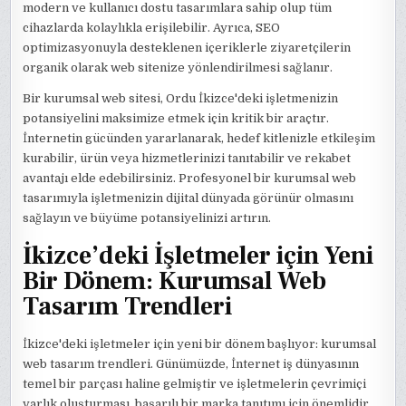
modern ve kullanıcı dostu tasarımlara sahip olup tüm
cihazlarda kolaylıkla erişilebilir. Ayrıca, SEO
optimizasyonuyla desteklenen içeriklerle ziyaretçilerin
organik olarak web sitenize yönlendirilmesi sağlanır.
Bir kurumsal web sitesi, Ordu İkizce'deki işletmenizin
potansiyelini maksimize etmek için kritik bir araçtır.
İnternetin gücünden yararlanarak, hedef kitlenizle etkileşim
kurabilir, ürün veya hizmetlerinizi tanıtabilir ve rekabet
avantajı elde edebilirsiniz. Profesyonel bir kurumsal web
tasarımıyla işletmenizin dijital dünyada görünür olmasını
sağlayın ve büyüme potansiyelinizi artırın.
İkizce’deki İşletmeler için Yeni
Bir Dönem: Kurumsal Web
Tasarım Trendleri
İkizce'deki işletmeler için yeni bir dönem başlıyor: kurumsal
web tasarım trendleri. Günümüzde, İnternet iş dünyasının
temel bir parçası haline gelmiştir ve işletmelerin çevrimiçi
varlık oluşturması, başarılı bir marka tanıtımı için önemlidir.