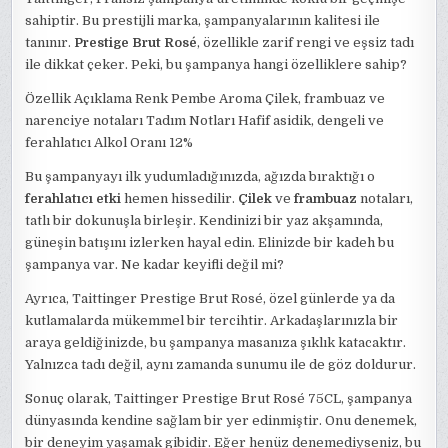
sahiptir. Bu prestijli marka, şampanyalarının kalitesi ile
tanınır.
Prestige Brut Rosé
, özellikle zarif rengi ve eşsiz tadı
ile dikkat çeker. Peki, bu şampanya hangi özelliklere sahip?
Özellik Açıklama Renk Pembe Aroma Çilek, frambuaz ve
narenciye notaları Tadım Notları Hafif asidik, dengeli ve
ferahlatıcı Alkol Oranı 12%
Bu şampanyayı ilk yudumladığınızda, ağızda bıraktığı o
ferahlatıcı etki
hemen hissedilir.
Çilek
ve
frambuaz
notaları,
tatlı bir dokunuşla birleşir. Kendinizi bir yaz akşamında,
güneşin batışını izlerken hayal edin. Elinizde bir kadeh bu
şampanya var. Ne kadar keyifli değil mi?
Ayrıca, Taittinger Prestige Brut Rosé, özel günlerde ya da
kutlamalarda mükemmel bir tercihtir. Arkadaşlarınızla bir
araya geldiğinizde, bu şampanya masanıza şıklık katacaktır.
Yalnızca tadı değil, aynı zamanda sunumu ile de göz doldurur.
Sonuç olarak, Taittinger Prestige Brut Rosé 75CL, şampanya
dünyasında kendine sağlam bir yer edinmiştir. Onu denemek,
bir deneyim yaşamak gibidir. Eğer henüz denemediyseniz, bu