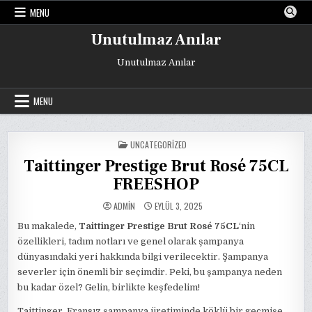
Skip
MENU
to
content
Unutulmaz Anılar
Unutulmaz Anılar
MENU
POSTED
UNCATEGORIZED
IN
Taittinger Prestige Brut Rosé 75CL
FREESHOP
ADMIN
EYLÜL 3, 2025
Bu makalede,
Taittinger Prestige Brut Rosé 75CL
‘nin
özellikleri, tadım notları ve genel olarak şampanya
dünyasındaki yeri hakkında bilgi verilecektir. Şampanya
severler için önemli bir seçimdir. Peki, bu şampanya neden
bu kadar özel? Gelin, birlikte keşfedelim!
Taittinger, Fransız şampanya üretiminde köklü bir geçmişe