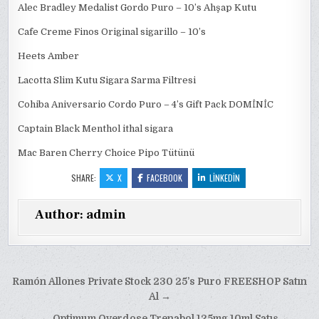
Alec Bradley Medalist Gordo Puro – 10’s Ahşap Kutu
Cafe Creme Finos Original sigarillo – 10’s
Heets Amber
Lacotta Slim Kutu Sigara Sarma Filtresi
Cohiba Aniversario Cordo Puro – 4’s Gift Pack DOMİNİC
Captain Black Menthol ithal sigara
Mac Baren Cherry Choice Pipo Tütünü
SHARE:
X
FACEBOOK
LINKEDIN
Author:
admin
Yazı
Ramón Allones Private Stock 230 25’s Puro FREESHOP Satın
gezinmesi
Al →
← Optimum Overdose Trenabol 125mg 10ml Satış