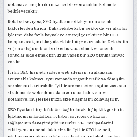
potansiyel müşterilerinizi hedefleyen anahtar kelimeler
belirleyecektir.
Rekabet seviyesi, SEO fiyatlarını etkileyen en önemli
faktörlerden biridir. Daha rekabetçi bir sektörde yer alan bir
işletme, daha fazla kaynak ve strateji gerektiren bir SEO
kampanyası için daha yüksek bir bütçe ayırmalıdır. Rekabetin
yoğun olduğu sektörlerde çıkış yapabilmek ve önemli
sonuçlar elde etmek için uzun vadeli bir SEO planına ihtiyaç
vardır.
İyi bir SEO hizmeti, sadece web sitenizin sıralamasını
artırmakla kalmaz, aynı zamanda organik trafik ve dönüşüm
oranlarını da artırabilir. İyi bir arama motoru optimizasyonu
stratejisi ile web siteniz daha görünür hale gelir ve
potansiyel müşterilerinizin size ulaşmasını kolaylaştırır.
SEO fiyatları birçok faktöre bağlı olarak değişiklik gösterir.
İşletmenizin hedefleri, rekabet seviyesi ve hizmet
sağlayıcının deneyimi gibi unsurlar, SEO maliyetlerini
etkileyen en önemli faktörlerdir. İyi bir SEO hizmeti,
işletmenizin online varlığını güçlendirir, rekabet avantajı