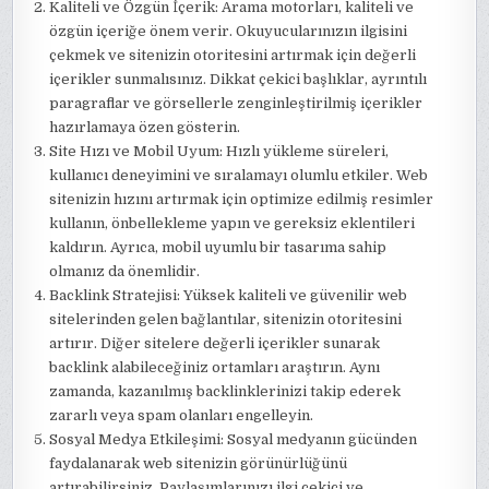
Kaliteli ve Özgün İçerik: Arama motorları, kaliteli ve
özgün içeriğe önem verir. Okuyucularınızın ilgisini
çekmek ve sitenizin otoritesini artırmak için değerli
içerikler sunmalısınız. Dikkat çekici başlıklar, ayrıntılı
paragraflar ve görsellerle zenginleştirilmiş içerikler
hazırlamaya özen gösterin.
Site Hızı ve Mobil Uyum: Hızlı yükleme süreleri,
kullanıcı deneyimini ve sıralamayı olumlu etkiler. Web
sitenizin hızını artırmak için optimize edilmiş resimler
kullanın, önbellekleme yapın ve gereksiz eklentileri
kaldırın. Ayrıca, mobil uyumlu bir tasarıma sahip
olmanız da önemlidir.
Backlink Stratejisi: Yüksek kaliteli ve güvenilir web
sitelerinden gelen bağlantılar, sitenizin otoritesini
artırır. Diğer sitelere değerli içerikler sunarak
backlink alabileceğiniz ortamları araştırın. Aynı
zamanda, kazanılmış backlinklerinizi takip ederek
zararlı veya spam olanları engelleyin.
Sosyal Medya Etkileşimi: Sosyal medyanın gücünden
faydalanarak web sitenizin görünürlüğünü
artırabilirsiniz. Paylaşımlarınızı ilgi çekici ve