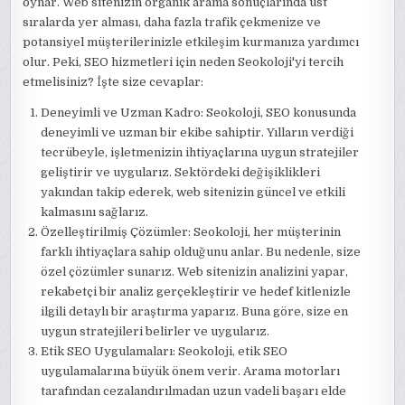
oynar. Web sitenizin organik arama sonuçlarında üst
sıralarda yer alması, daha fazla trafik çekmenize ve
potansiyel müşterilerinizle etkileşim kurmanıza yardımcı
olur. Peki, SEO hizmetleri için neden Seokoloji'yi tercih
etmelisiniz? İşte size cevaplar:
Deneyimli ve Uzman Kadro: Seokoloji, SEO konusunda
deneyimli ve uzman bir ekibe sahiptir. Yılların verdiği
tecrübeyle, işletmenizin ihtiyaçlarına uygun stratejiler
geliştirir ve uygularız. Sektördeki değişiklikleri
yakından takip ederek, web sitenizin güncel ve etkili
kalmasını sağlarız.
Özelleştirilmiş Çözümler: Seokoloji, her müşterinin
farklı ihtiyaçlara sahip olduğunu anlar. Bu nedenle, size
özel çözümler sunarız. Web sitenizin analizini yapar,
rekabetçi bir analiz gerçekleştirir ve hedef kitlenizle
ilgili detaylı bir araştırma yaparız. Buna göre, size en
uygun stratejileri belirler ve uygularız.
Etik SEO Uygulamaları: Seokoloji, etik SEO
uygulamalarına büyük önem verir. Arama motorları
tarafından cezalandırılmadan uzun vadeli başarı elde