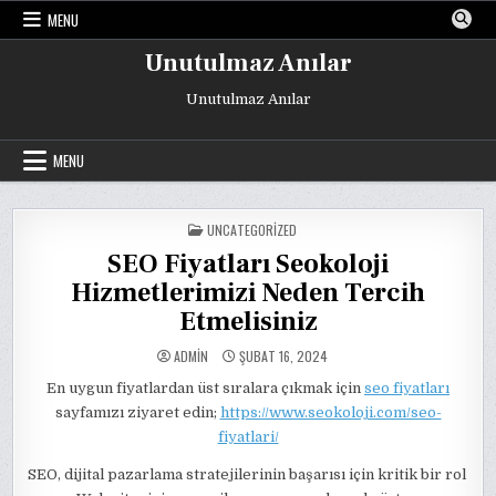
Skip
MENU
to
content
Unutulmaz Anılar
Unutulmaz Anılar
MENU
POSTED
UNCATEGORIZED
IN
SEO Fiyatları Seokoloji
Hizmetlerimizi Neden Tercih
Etmelisiniz
ADMIN
ŞUBAT 16, 2024
En uygun fiyatlardan üst sıralara çıkmak için
seo fiyatları
sayfamızı ziyaret edin;
https://www.seokoloji.com/seo-
fiyatlari/
SEO, dijital pazarlama stratejilerinin başarısı için kritik bir rol