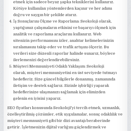
etmek için sadece beyaz şapka tekniklerini kullanırız.
Kötüye kullanılan yöntemlerden kaçınır ve her adımı
doğru ve saygın bir şekilde atarız.
İş Sonuçlarını Ölçme ve Raporlama: Seokoloji olarak,
yaptığımız çalışmaların etkisini ve başarıyı ölçmek için
analitik ve raporlama araçlarını kullanırız. Web
sitenizin performansını izler, anahtar kelimelerinizin
sıralamasını takip eder ve trafik artışını ölçeriz. Bu
verileri size düzenli raporlar halinde sunarız, böylece
ilerlemenizi değerlendirebilirsiniz.
Müşteri Memnuniyeti Odaklı Yaklaşım: Seokoloji
olarak, müşteri memnuniyetini en üst seviyede tutmayı
hedefleriz. Size güncel bilgilerle donanmış, zamanında
iletişim ve destek sağlarız. Sizinle işbirliği yaparak
hedeflerinize ulaşmanızı sağlamak için elimizden
gelenin en iyisini yaparız.
SEO fiyatları konusunda Seokoloji'yi tercih etmek, uzmanlık,
özelleştirilmiş çözümler, etik uygulamalar, sonuç odaklılık ve
müşteri memnuniyeti gibi bir dizi avantajı beraberinde
getirir. İşletmenizin dijital varlığını güçlendirmek ve