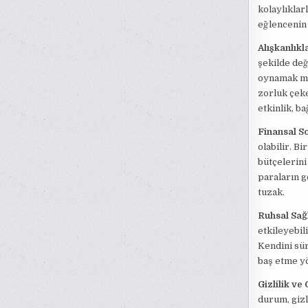
kolaylıklar
eğlencenin 
Alışkanlıkl
şekilde değ
oynamak mü
zorluk çekeb
etkinlik, ba
Finansal S
olabilir. B
bütçelerini
paraların g
tuzak.
Ruhsal Sağl
etkileyebil
Kendini sür
baş etme yö
Gizlilik ve
durum, gizli