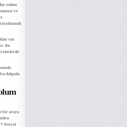
dar online
sanssız ve
r.
 karşılaşmak
klar var.
or. Bu
i sitelerde
amanda
 bu dalgada
plum
e bir araya
yimden
or? Sosyal