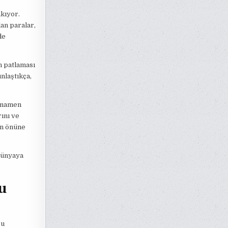
kıyor.
an paralar,
de
in patlaması
nlaştıkça,
tamamen
rını ve
ın önüne
dünyaya
u
ğu