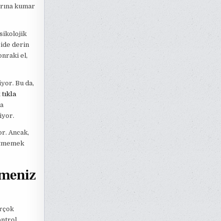
larına kumar
psikolojik
ide derin
onraki el,
yor. Bu da,
 tıkla
da
iyor.
r. Ancak,
 etmemek
lmeniz
irçok
ontrol