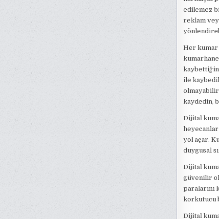
edilemez b
reklam veya
yönlendire
Her kumar o
kumarhanel
kaybettiğin
ile kaybedi
olmayabili
kaydedin, b
Dijital kum
heyecanlar 
yol açar. K
duygusal sı
Dijital kum
güvenilir o
paralarını 
korkutucu b
Dijital kum