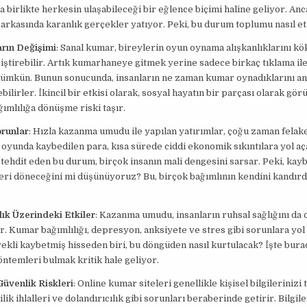
la birlikte herkesin ulaşabileceği bir eğlence biçimi haline geliyor. Anc
arkasında karanlık gerçekler yatıyor. Peki, bu durum toplumu nasıl et
arın Değişimi
: Sanal kumar, bireylerin oyun oynama alışkanlıklarını kök
iştirebilir. Artık kumarhaneye gitmek yerine sadece birkaç tıklama i
mkün. Bunun sonucunda, insanların ne zaman kumar oynadıklarını a
ilirler. İkincil bir etkisi olarak, sosyal hayatın bir parçası olarak gör
ğımlılığa dönüşme riski taşır.
orunlar
: Hızla kazanma umudu ile yapılan yatırımlar, çoğu zaman felak
ir oyunda kaybedilen para, kısa sürede ciddi ekonomik sıkıntılara yol aça
 tehdit eden bu durum, birçok insanın mali dengesini sarsar. Peki, kay
eri döneceğini mi düşünüyoruz? Bu, birçok bağımlının kendini kandırdı
ık Üzerindeki Etkiler
: Kazanma umudu, insanların ruhsal sağlığını da
ir. Kumar bağımlılığı, depresyon, anksiyete ve stres gibi sorunlara yol 
ekli kaybetmiş hisseden biri, bu döngüden nasıl kurtulacak? İşte burad
ntemleri bulmak kritik hale geliyor.
 Güvenlik Riskleri
: Online kumar siteleri genellikle kişisel bilgilerinizi 
lik ihlalleri ve dolandırıcılık gibi sorunları beraberinde getirir. Bilgile