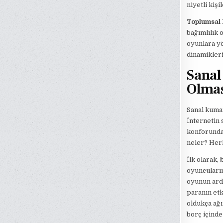
niyetli kişi
Toplumsal 
bağımlılık 
oyunlara yö
dinamikleri,
Sanal
Olmas
Sanal kumar
İnternetin 
konforunda 
neler? Her
İlk olarak,
b
oyuncuların
oyunun ardı
paranın etk
oldukça ağı
borç içind