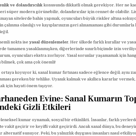
nlik ve dolandırıcılık
konusunda dikkatli olmak gerekiyor. Her ne ka
eri süper modern görünebilir, dolandırıcılar için cennet de olabilir. Li
lmayan sitelerde bahis yapmak, oyuncuları büyük riskler altına sokuyo
zin çalınma olasılığı ve kayıplarınızın geri alınamaması gibi durumlarla
eğil.
nemli nokta ise
yasal düzenlemeler
. Her ülkede farklı kurallar ve yasa
rde tamamen yasaklanmışken, diğerlerinde sınırlı biçimde izin veriliy
rum, oyuncuları ekstra zorluyor. Yasal sorunlar yaşamamak için hang
 bilmek, çok ama çok önemli!
ortaya koyuyor ki, sanal kumar fırtınası sadece eğlence değil; aynı z
unması gereken bir tehlike. Uyanık kalmak ve akıllıca kararlar vermek,
k için hayati önem taşıyor.
haneden Evine: Sanal Kumarın To
ndeki Gizli Etkileri
leneksel kumar oynamak, sosyal bir etkinlikti. İnsanlar, farklı yerlerd
ikte vakit geçirir ve keyifli vakit geçirirdi. Ancak sanal dünya, bu dene
ir alternatif sunuyor. Peki, bu yalnızlık duygusu insanları nasıl etkiliy