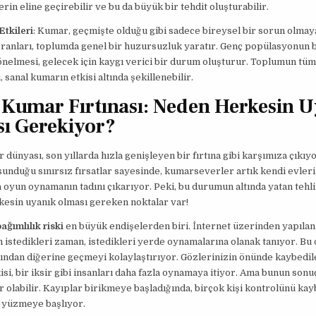
lerin eline geçirebilir ve bu da büyük bir tehdit oluşturabilir.
Etkileri
: Kumar, geçmişte olduğu gibi sadece bireysel bir sorun olmaya
oranları, toplumda genel bir huzursuzluk yaratır. Genç popülasyonun 
nelmesi, gelecek için kaygı verici bir durum oluşturur. Toplumun tüm
 sanal kumarın etkisi altında şekillenebilir.
 Kumar Fırtınası: Neden Herkesin 
ı Gerekiyor?
 dünyası, son yıllarda hızla genişleyen bir fırtına gibi karşımıza çıkıyo
sunduğu sınırsız fırsatlar sayesinde, kumarseverler artık kendi evleri
oyun oynamanın tadını çıkarıyor. Peki, bu durumun altında yatan tehl
kesin uyanık olması gereken noktalar var!
ağımlılık riski
en büyük endişelerden biri. İnternet üzerinden yapıla
 istedikleri zaman, istedikleri yerde oynamalarına olanak tanıyor. Bu
ndan diğerine geçmeyi kolaylaştırıyor. Gözlerinizin önünde kaybedil
isi, bir iksir gibi insanları daha fazla oynamaya itiyor. Ama bunun sonu
r olabilir. Kayıplar birikmeye başladığında, birçok kişi kontrolünü ka
e yüzmeye başlıyor.