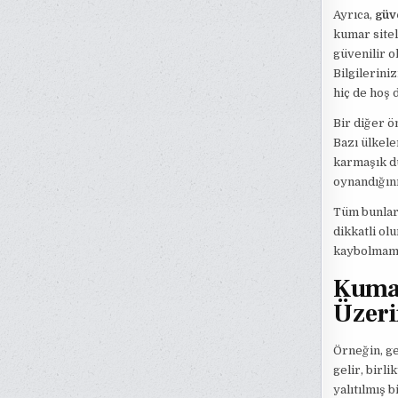
Ayrıca,
güve
kumar sitel
güvenilir o
Bilgilerini
hiç de hoş d
Bir diğer ö
Bazı ülkele
karmaşık du
oynandığını
Tüm bunlar 
dikkatli ol
kaybolmama
Kumar
Üzeri
Örneğin, ge
gelir, birl
yalıtılmış b