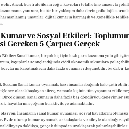
 gelir. Ancak bu stratejilerin çoğu, kayıpları telafi etme amacıyla şekill
azanmanın yanı sıra, bu tür bir yaklaşım daha derin psikolojik sorunl
u harmanlanmış unsurlar, dijital kumarın karmaşık ve genellikle tehlikel
r.
 Kumar ve Sosyal Etkileri: Toplumu
si Gereken 5 Çarpıcı Gerçek
 Etkiler
: Sanal kumar, birçok kişi için hızlı para kazanma yolu gibi gör
rum, kayıplarla sonuçlandığında ciddi ekonomik sıkıntılara yol açabili
 borçlarını kapatmak için daha fazla oynamayı düşünebilir, bu da bir k
ık Sorunu
: Sanal kumar oynamak, bazı insanları bağımlı hale getirebilir
eğlence olarak başlayan süreç, zamanla kişinin tüm yaşamını etkileme
r. Birçok insan, sanal kumarın daha fazla baş döndürücü deneyimler s
ek, hayatlarının çoğunu bu aktiviteye adamaktadır.
zolasyon
: İnsanların sanal kumar oynaması, sosyal hayatlarını olumsuz
ir. Evde oturup kumar oynamak, arkadaşlarla ve aileyle olan bağı zayıfla
anal dünyaya daldıkça, gerçek dünyadan uzaklaşarak yalnızlaşabilirler.