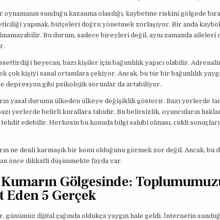
r oynamanın sunduğu kazanma olasılığı, kaybetme riskini gölgede bıra
iciliği yapmak, bütçeleri doğru yönetmek zorlaşıyor. Bir anda kaybol
alınamayabilir. Bu durum, sadece bireyleri değil, aynı zamanda aileleri 
r.
settirdiği heyecan, bazı kişiler için bağımlılık yapıcı olabilir. Adrenal
k çok kişiyi sanal ortamlara çekiyor. Ancak, bu tür bir bağımlılık yaygı
e depresyon gibi psikolojik sorunlar da artabiliyor.
rın yasal durumu ülkeden ülkeye değişiklik gösterir. Bazı yerlerde 
azı yerlerde belirli kurallara tabidir. Bu belirsizlik, oyuncuların hakla
 tehdit edebilir. Herkesin bu konuda bilgi sahibi olması, ciddi sonuçlar
rın ne denli karmaşık bir konu olduğunu görmek zor değil. Ancak, bu 
an önce dikkatli düşünmekte fayda var.
 Kumarın Gölgesinde: Toplumumuz
t Eden 5 Gerçek
, günümüz dijital çağında oldukça yaygın hale geldi. İnternetin sundu