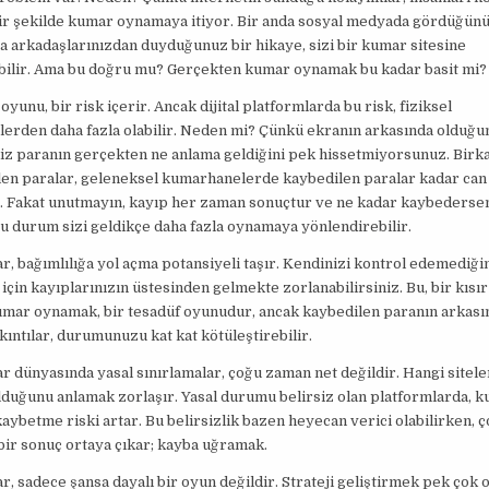
ir şekilde kumar oynamaya itiyor. Bir anda sosyal medyada gördüğünü
 arkadaşlarınızdan duyduğunuz bir hikaye, sizi bir kumar sitesine
bilir. Ama bu doğru mu? Gerçekten kumar oynamak bu kadar basit mi?
yunu, bir risk içerir. Ancak dijital platformlarda bu risk, fiziksel
erden daha fazla olabilir. Neden mi? Çünkü ekranın arkasında olduğ
iz paranın gerçekten ne anlama geldiğini pek hissetmiyorsunuz. Birka
len paralar, geleneksel kumarhanelerde kaybedilen paralar kadar can a
r. Fakat unutmayın, kayıp her zaman sonuçtur ve ne kadar kaybederse
u durum sizi geldikçe daha fazla oynamaya yönlendirebilir.
ar, bağımlılığa yol açma potansiyeli taşır. Kendinizi kontrol edemediğin
için kayıplarınızın üstesinden gelmekte zorlanabilirsiniz. Bu, bir kıs
umar oynamak, bir tesadüf oyunudur, ancak kaybedilen paranın arkası
kıntılar, durumunuzu kat kat kötüleştirebilir.
ar dünyasında yasal sınırlamalar, çoğu zaman net değildir. Hangi sitele
lduğunu anlamak zorlaşır. Yasal durumu belirsiz olan platformlarda, ku
kaybetme riski artar. Bu belirsizlik bazen heyecan verici olabilirken,
ir sonuç ortaya çıkar; kayba uğramak.
ar, sadece şansa dayalı bir oyun değildir. Strateji geliştirmek pek çok 