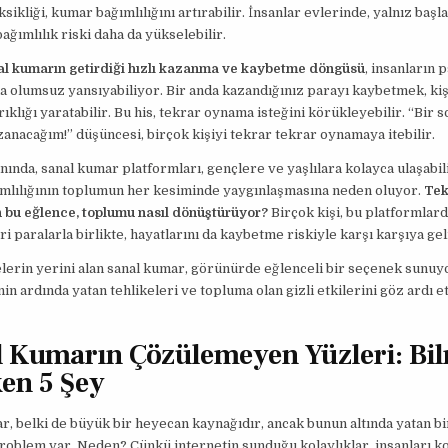
ksikliği, kumar bağımlılığını artırabilir. İnsanlar evlerinde, yalnız baş
ağımlılık riski daha da yükselebilir.
al kumarın getirdiği hızlı kazanma ve kaybetme döngüsü
, insanların 
 olumsuz yansıyabiliyor. Bir anda kazandığınız parayı kaybetmek, kiş
rıklığı yaratabilir. Bu his, tekrar oynama isteğini körükleyebilir. “Bir s
zanacağım!” düşüncesi, birçok kişiyi tekrar tekrar oynamaya itebilir.
nında, sanal kumar platformları, gençlere ve yaşlılara kolayca ulaşabili
mlılığının toplumun her kesiminde yaygınlaşmasına neden oluyor.
Tek
n bu eğlence, toplumu nasıl dönüştürüyor?
Birçok kişi, bu platformlar
ri paralarla birlikte, hayatlarını da kaybetme riskiyle karşı karşıya gel
erin yerini alan sanal kumar, görünürde eğlenceli bir seçenek sunuyo
in ardında yatan tehlikeleri ve topluma olan gizli etkilerini göz ardı
al Kumarın Çözülemeyen Yüzleri: Bi
en 5 Şey
ar, belki de büyük bir heyecan kaynağıdır, ancak bunun altında yatan b
oblem var. Neden? Çünkü internetin sunduğu kolaylıklar, insanları k