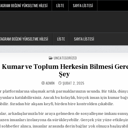
TAGRAM BEĞENI YÜKSELTME HILESI
LISTE
SAYFA LISTESI
TAGRAM BEĞENI YÜKSELTME HILESI
LISTE
SAYFA LISTESI
POSTED
UNCATEGORIZED
IN
 Kumar ve Toplum Herkesin Bilmesi Ger
Şey
ADMIN
ŞUBAT 2, 2025
 platformlarına ulaşmak artık parmaklarınızın ucunda. Bir tıkla, dünya
yunlara katılabilirsiniz. Ancak bu kolaylık, birçok insan için kumar bağı
abilir. Sıradan bir akşam keyfi, birden bire kontrolden çıkabilir.
lar, arkadaşlarınızla bir araya gelmeden de sosyalleşme imkanı sunuy
zen insanları izolasyona da sürükleyebilir. Gerçek yüz yüze etkileşi
l sohbetler alınca, insanlar arasında derin bağlar yok olmaya başlayabil