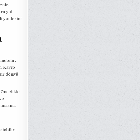
enir.
ara yol
i yönlerini
n
ünebilir.
r. Kayıp
ısır döngü
. Öncelikle
ye
unmasına
tabilir.