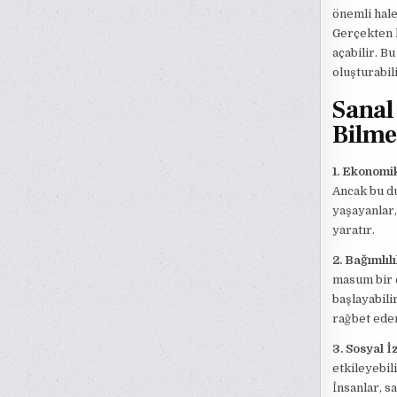
önemli hale
Gerçekten k
açabilir. B
oluşturabili
Sanal
Bilme
1. Ekonomik
Ancak bu du
yaşayanlar,
yaratır.
2. Bağımlıl
masum bir 
başlayabili
rağbet eder
3. Sosyal İ
etkileyebil
İnsanlar, s