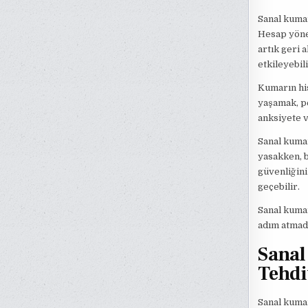
Sanal kuma
Hesap yönet
artık geri 
etkileyebili
Kumarın his
yaşamak, pe
anksiyete v
Sanal kuma
yasakken, b
güvenliğini
geçebilir.
Sanal kuma
adım atmad
Sanal
Tehdi
Sanal kumar