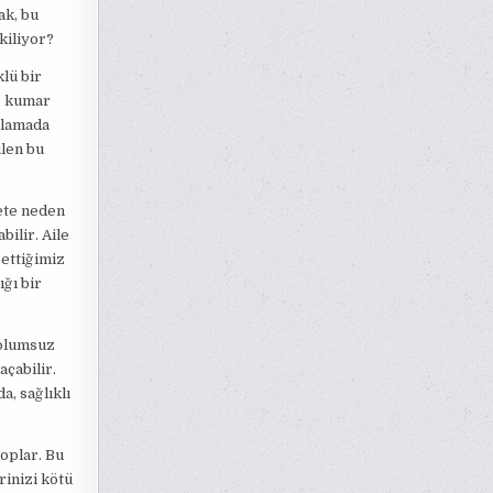
ak, bu
kiliyor?
lü bir
le kumar
nlamada
ülen bu
ete neden
bilir. Aile
bettiğimiz
ğı bir
 olumsuz
açabilir.
a, sağlıklı
toplar. Bu
rinizi kötü