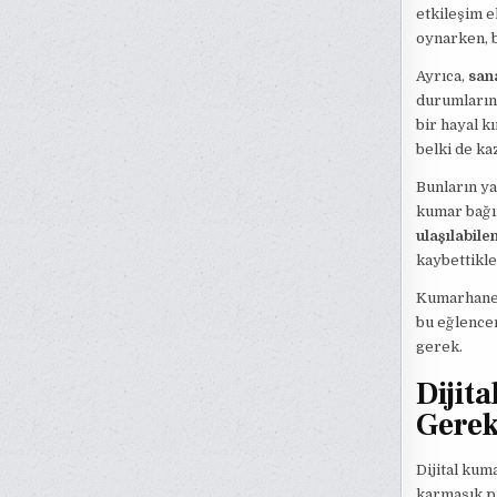
etkileşim e
oynarken, b
Ayrıca,
san
durumlarına
bir hayal kı
belki de ka
Bunların ya
kumar bağı
ulaşılabile
kaybettikle
Kumarhanel
bu eğlencen
gerek.
Dijit
Gerek
Dijital kum
karmaşık pr