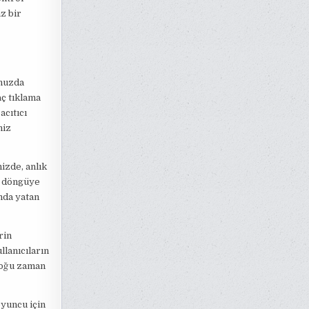
z bir
unuzda
ç tıklama
cıtıcı
niz
izde, anlık
ır döngüye
nda yatan
rin
llanıcıların
 çoğu zaman
oyuncu için