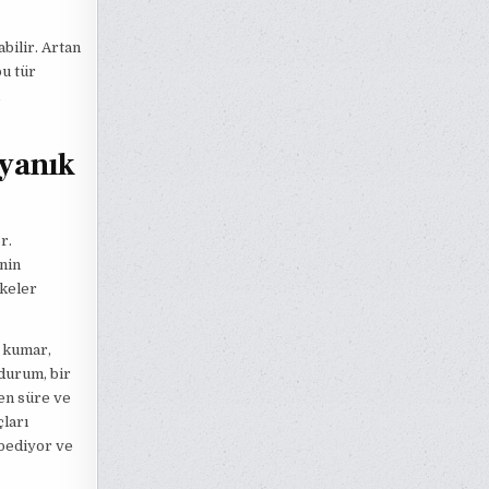
bilir. Artan
bu tür
Uyanık
r.
nin
ikeler
n kumar,
 durum, bir
en süre ve
çları
ybediyor ve