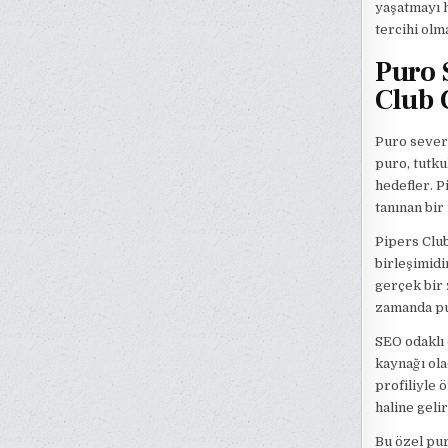
yaşatmayı h
tercihi olm
Puro 
Club 
Puro severl
puro, tutku
hedefler. P
tanınan bir
Pipers Club
birleşimidi
gerçek bir 
zamanda pur
SEO odaklı 
kaynağı ola
profiliyle 
haline gelir
Bu özel pur