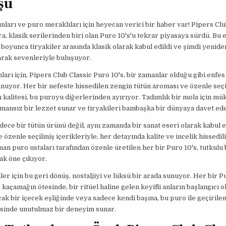
şü
nları ve puro meraklıları için heyecan verici bir haber var! Pipers Clu
a, klasik serilerinden biri olan Puro 10's'u tekrar piyasaya sürdü. Bu 
r boyunca tiryakiler arasında klasik olarak kabul edildi ve şimdi yenide
arak sevenleriyle buluşuyor.
ları için, Pipers Club Classic Puro 10's, bir zamanlar olduğu gibi enfes
uyor. Her bir nefeste hissedilen zengin tütün aroması ve özenle seç
 kalitesi, bu puroyu diğerlerinden ayırıyor. Tadımlık bir mola için m
mansız bir lezzet sunar ve tiryakileri bambaşka bir dünyaya davet ede
dece bir tütün ürünü değil, aynı zamanda bir sanat eseri olarak kabul ed
e özenle seçilmiş içerikleriyle, her detayında kalite ve incelik hissedil
an puro ustaları tarafından özenle üretilen her bir Puro 10's, tutkulu bi
ak öne çıkıyor.
er için bu geri dönüş, nostaljiyi ve lüksü bir arada sunuyor. Her bir Pu
 kaçamağın ötesinde, bir ritüel haline gelen keyifli anların başlangıcı ol
ıcak bir içecek eşliğinde veya sadece kendi başına, bu puro ile geçirile
esinde unutulmaz bir deneyim sunar.