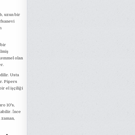
b, uzun bir
efsanevi
n
 bir
ilmiş
ükemmel olan
r.
ilir. Usta
ir. Pipers
r el işçiliği
ro 10's,
abilir. İnce
n zaman,