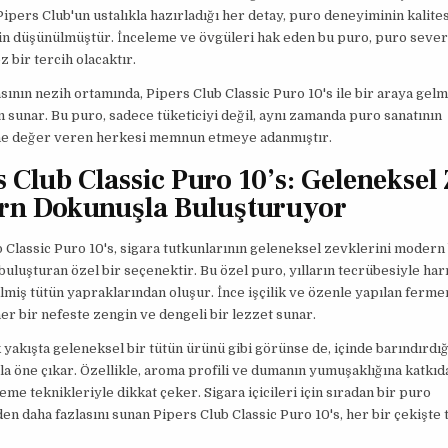
 Pipers Club'un ustalıkla hazırladığı her detay, puro deneyiminin kalites
in düşünülmüştür. İnceleme ve övgüleri hak eden bu puro, puro severl
 bir tercih olacaktır.
ının nezih ortamında, Pipers Club Classic Puro 10's ile bir araya gelme
 sunar. Bu puro, sadece tüketiciyi değil, aynı zamanda puro sanatının
ine değer veren herkesi memnun etmeye adanmıştır.
s Club Classic Puro 10’s: Geleneksel
n Dokunuşla Buluşturuyor
 Classic Puro 10's, sigara tutkunlarının geleneksel zevklerini modern 
buluşturan özel bir seçenektir. Bu özel puro, yılların tecrübesiyle ha
lmiş tütün yapraklarından oluşur. İnce işçilik ve özenle yapılan ferm
her bir nefeste zengin ve dengeli bir lezzet sunar.
k yakışta geleneksel bir tütün ürünü gibi görünse de, içinde barındırd
a öne çıkar. Özellikle, aroma profili ve dumanın yumuşaklığına katkıd
leme teknikleriyle dikkat çeker. Sigara içicileri için sıradan bir puro
n daha fazlasını sunan Pipers Club Classic Puro 10's, her bir çekişte 