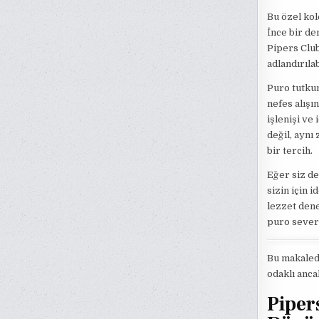
Bu özel kol
İnce bir de
Pipers Club
adlandırılab
Puro tutkun
nefes alışı
işlenişi ve 
değil, aynı
bir tercih.
Eğer siz de
sizin için 
lezzet dene
puro severl
Bu makalede
odaklı anca
Piper