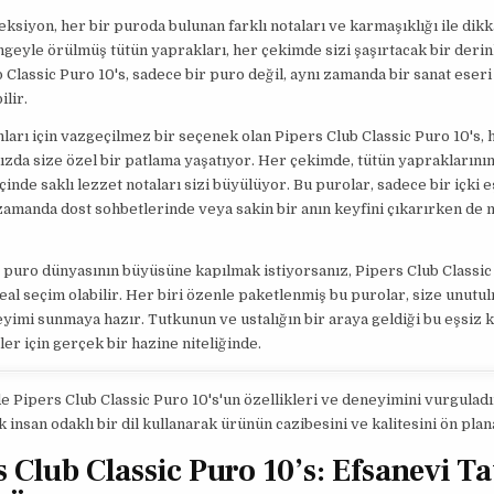
eksiyon, her bir puroda bulunan farklı notaları ve karmaşıklığı ile dikk
ngeyle örülmüş tütün yaprakları, her çekimde sizi şaşırtacak bir derin
 Classic Puro 10's, sadece bir puro değil, aynı zamanda bir sanat eseri
ilir.
ları için vazgeçilmez bir seçenek olan Pipers Club Classic Puro 10's, 
nızda size özel bir patlama yaşatıyor. Her çekimde, tütün yapraklarının
içinde saklı lezzet notaları sizi büyülüyor. Bu purolar, sadece bir içki 
 zamanda dost sohbetlerinde veya sakin bir anın keyfini çıkarırken d
 puro dünyasının büyüsüne kapılmak istiyorsanız, Pipers Club Classic
ideal seçim olabilir. Her biri özenle paketlenmiş bu purolar, size unutu
yimi sunmaya hazır. Tutkunun ve ustalığın bir araya geldiği bu eşsiz 
er için gerçek bir hazine niteliğinde.
 Pipers Club Classic Puro 10's'un özellikleri ve deneyimini vurgulad
k insan odaklı bir dil kullanarak ürünün cazibesini ve kalitesini ön plan
s Club Classic Puro 10’s: Efsanevi Ta