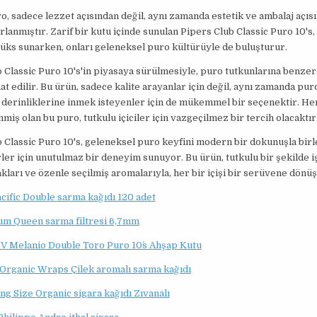
o, sadece lezzet açısından değil, aynı zamanda estetik ve ambalaj açıs
rlanmıştır. Zarif bir kutu içinde sunulan Pipers Club Classic Puro 10's,
lüks sunarken, onları geleneksel puro kültürüyle de buluşturur.
 Classic Puro 10's'in piyasaya sürülmesiyle, puro tutkunlarına benzer
t edilir. Bu ürün, sadece kalite arayanlar için değil, aynı zamanda pur
derinliklerine inmek isteyenler için de mükemmel bir seçenektir. Her
nmiş olan bu puro, tutkulu içiciler için vazgeçilmez bir tercih olacaktır
 Classic Puro 10's, geleneksel puro keyfini modern bir dokunuşla birl
ler için unutulmaz bir deneyim sunuyor. Bu ürün, tutkulu bir şekilde 
kları ve özenle seçilmiş aromalarıyla, her bir içişi bir serüvene dönü
ific Double sarma kağıdı 120 adet
m Queen sarma filtresi 6,7mm
 V Melanio Double Toro Puro 10´s Ahşap Kutu
Organic Wraps Çilek aromalı sarma kağıdı
g Size Organic sigara kağıdı Zıvanalı