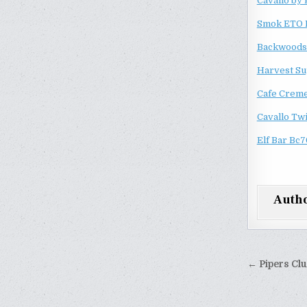
Cavallo by 
Smok ETO B
Backwoods 
Harvest Sup
Cafe Creme 
Cavallo Twi
Elf Bar Bc7
Auth
Yazı
← Pipers Club
gezinm