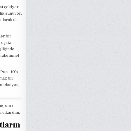
at çekiyor.
lik sunuyor.
 olarak da
her bir
 eşsiz
eşliğinde
e mükemmel
 Puro 10's
lmaz bir
koleksiyon,
ım, SEO
a çıkardım.
tların