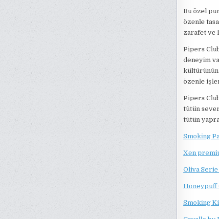
Bu özel pur
özenle tasa
zarafet ve 
Pipers Club
deneyim vaa
kültürünün 
özenle işle
Pipers Club
tütün sever
tütün yapra
Smoking Pac
Xen premiu
Oliva Serie
Honeypuff 
Smoking Kin