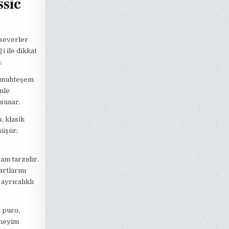
ssic
 severler
i ile dikkat
:
en muhteşem
enle
 sunar.
, klasik
nüşür;
am tarzıdır.
artlarını
ayrıcalıklı
u puro,
eneyim