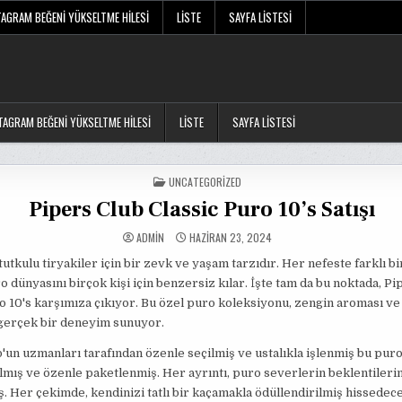
TAGRAM BEĞENI YÜKSELTME HILESI
LISTE
SAYFA LISTESI
TAGRAM BEĞENI YÜKSELTME HILESI
LISTE
SAYFA LISTESI
POSTED
UNCATEGORIZED
IN
Pipers Club Classic Puro 10’s Satışı
ADMIN
HAZIRAN 23, 2024
tutkulu tiryakiler için bir zevk ve yaşam tarzıdır. Her nefeste farklı bi
ro dünyasını birçok kişi için benzersiz kılar. İşte tam da bu noktada, Pi
o 10's karşımıza çıkıyor. Bu özel puro koleksiyonu, zengin aroması ve 
gerçek bir deneyim sunuyor.
'un uzmanları tarafından özenle seçilmiş ve ustalıkla işlenmiş bu purol
lmış ve özenle paketlenmiş. Her ayrıntı, puro severlerin beklentilerin
 Her çekimde, kendinizi tatlı bir kaçamakla ödüllendirilmiş hissedece