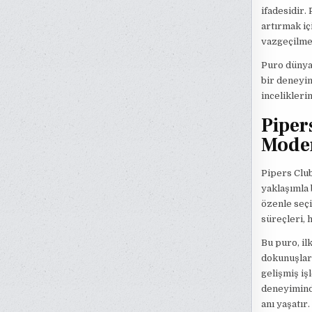
ifadesidir.
artırmak iç
vazgeçilmez
Puro dünyas
bir deneyim
incelikler
Piper
Moder
Pipers Club
yaklaşımla 
özenle seçi
süreçleri, 
Bu puro, il
dokunuşlarl
gelişmiş iş
deneyiminde
anı yaşatır.