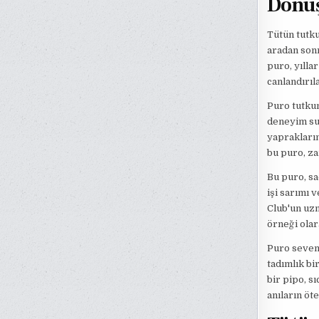
Dönü
Tütün tutku
aradan sonr
puro, yılla
canlandırıl
Puro tutkun
deneyim sun
yaprakların
bu puro, za
Bu puro, sa
işi sarımı v
Club'un uzm
örneği olar
Puro sevenl
tadımlık bir
bir pipo, s
anıların öt