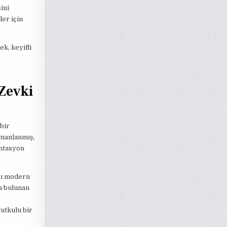
ini
er için
k, keyifli
 Zevki
bir
rmanlanmış,
entasyon
ığı modern
a bulunan
tutkulu bir