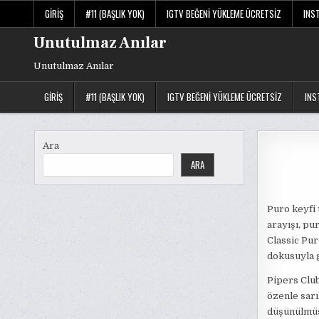
Skip
GIRIŞ
#11 (BAŞLIK YOK)
IGTV BEĞENI YÜKLEME ÜCRETSIZ
INS
to
content
Unutulmaz Anılar
Unutulmaz Anılar
GIRIŞ
#11 (BAŞLIK YOK)
IGTV BEĞENI YÜKLEME ÜCRETSIZ
INS
Ara
ARA
Puro keyfi 
arayışı, pu
Classic Pur
dokusuyla 
Pipers Club
özenle sarı
düşünülmüş.