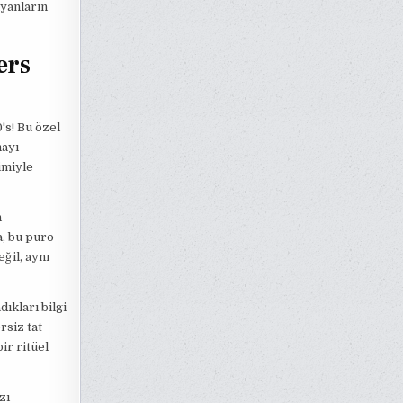
yanların
ers
's! Bu özel
mayı
imiyle
n
a, bu puro
ğil, aynı
ıkları bilgi
rsiz tat
ir ritüel
zı