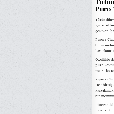
Tütün
Puro 
Tütün dünya
için özel b
çekiyor. İş
Pipers Club
bir üründür
hazırlanır.
Özellikle d
puro keyfin
çünkü bu pu
Pipers Club
Her bir sip
karşılamak 
bir memnun
Pipers Club
incelikli t