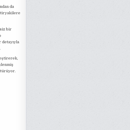
ından da
 tiryakilere
siz bir
o
 detayıyla
.
eştirerek,
işlenmiş
ştürüyor.