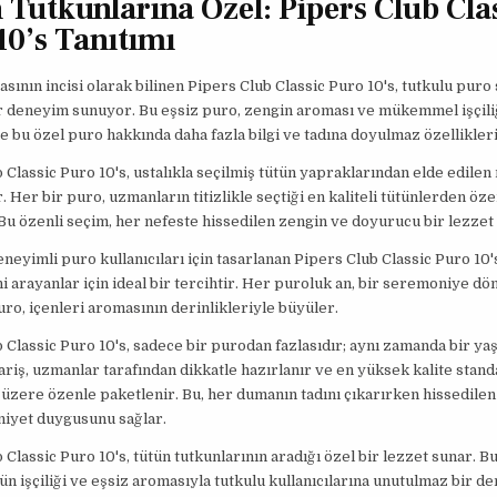
 Tutkunlarına Özel: Pipers Club Cla
10’s Tanıtımı
sının incisi olarak bilinen Pipers Club Classic Puro 10's, tutkulu puro
ir deneyim sunuyor. Bu eşsiz puro, zengin aroması ve mükemmel işçiliğ
te bu özel puro hakkında daha fazla bilgi ve tadına doyulmaz özellikleri
 Classic Puro 10's, ustalıkla seçilmiş tütün yapraklarından elde edil
. Her bir puro, uzmanların titizlikle seçtiği en kaliteli tütünlerden öz
 Bu özenli seçim, her nefeste hissedilen zengin ve doyurucu bir lezzet
eneyimli puro kullanıcıları için tasarlanan Pipers Club Classic Puro 10's
i arayanlar için ideal bir tercihtir. Her puroluk an, bir seremoniye dö
ro, içenleri aromasının derinlikleriyle büyüler.
 Classic Puro 10's, sadece bir purodan fazlasıdır; aynı zamanda bir yaş
ariş, uzmanlar tarafından dikkatle hazırlanır ve en yüksek kalite stand
üzere özenle paketlenir. Bu, her dumanın tadını çıkarırken hissedilen 
iyet duygusunu sağlar.
 Classic Puro 10's, tütün tutkunlarının aradığı özel bir lezzet sunar. B
ütün işçiliği ve eşsiz aromasıyla tutkulu kullanıcılarına unutulmaz bir d