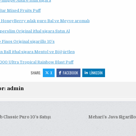
Philippe Andre ithal sigara
ar Mixed Fruits Puff
HoneyBerry ıslak puro Bal ve Meyve aromalı
erslim Original ithal sigara Satın Al
Finos Original sigarillo 10’s
n Ball ithal sigara Mentol ve Böğürtlen
000 Ultra Tropical Rainbow Blast Puff
SHARE:
X
FACEBOOK
LINKEDIN
or:
admin
 Classic Puro 10’s Satışı
Mehari’s Java Sigarillo
esi