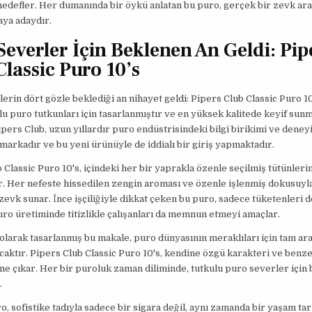
edefler. Her dumanında bir öykü anlatan bu puro, gerçek bir zevk ara
aya adaydır.
Severler İçin Beklenen An Geldi: Pip
Classic Puro 10’s
erin dört gözle beklediği an nihayet geldi: Pipers Club Classic Puro 10
lu puro tutkunları için tasarlanmıştır ve en yüksek kalitede keyif sun
ipers Club, uzun yıllardır puro endüstrisindeki bilgi birikimi ve deney
 markadır ve bu yeni ürünüyle de iddialı bir giriş yapmaktadır.
 Classic Puro 10's, içindeki her bir yaprakla özenle seçilmiş tütünleri
r. Her nefeste hissedilen zengin aroması ve özenle işlenmiş dokusuyl
zevk sunar. İnce işçiliğiyle dikkat çeken bu puro, sadece tüketenleri de
o üretiminde titizlikle çalışanları da memnun etmeyi amaçlar.
olarak tasarlanmış bu makale, puro dünyasının meraklıları için tam arad
caktır. Pipers Club Classic Puro 10's, kendine özgü karakteri ve benze
öne çıkar. Her bir puroluk zaman diliminde, tutkulu puro severler için b
.
o, sofistike tadıyla sadece bir sigara değil, aynı zamanda bir yaşam tar