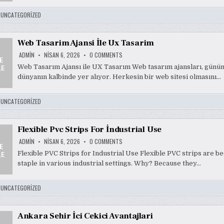
FARM
ALANLARI
:
UNCATEGORIZED
Web Tasarim Ajansi İle Ux Tasarim
ON
ADMIN
NISAN 6, 2026
0 COMMENTS
WEB
TASARIM
Web Tasarım Ajansı ile UX Tasarım Web tasarım ajansları, günüm
AJANSI
dünyanın kalbinde yer alıyor. Herkesin bir web sitesi olmasını…
İLE
UX
TASARIM
:
UNCATEGORIZED
Flexible Pvc Strips For İndustrial Use
ON
ADMIN
NISAN 6, 2026
0 COMMENTS
FLEXIBLE
PVC
Flexible PVC Strips for Industrial Use Flexible PVC strips are b
STRIPS
staple in various industrial settings. Why? Because they…
FOR
İNDUSTRIAL
USE
:
UNCATEGORIZED
Ankara Sehir İci Cekici Avantajlari