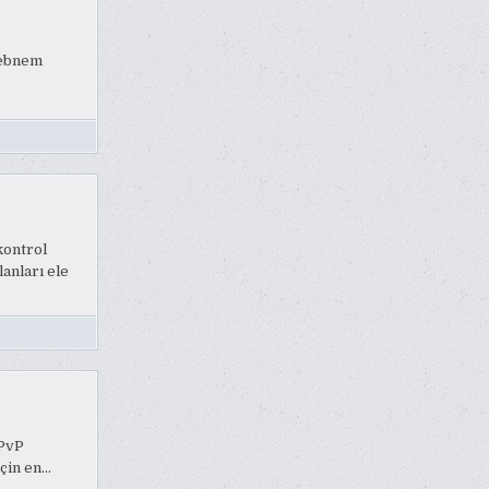
Şebnem
kontrol
lanları ele
 PvP
için en…