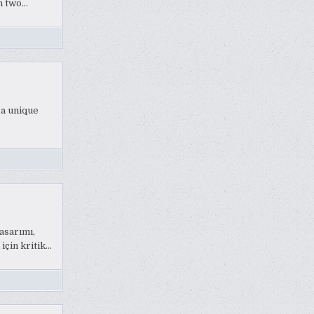
en two…
 a unique
asarımı,
için kritik…