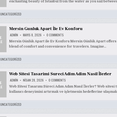
enchanting beauty of Istanbul from the water as you sail betwe
SAILING
BETWEEN
CONTINENTS
:
UNCATEGORIZED
Mersin Gunluk Apart İle Ev Konforu
ON
ADMIN
MAYIS 8, 2026
0 COMMENTS
MERSIN
GUNLUK
Mersin Günlük Apart ile Ev Konforu Mersin Günlük Apart offers
APART
blend of comfort and convenience for travelers. Imagine…
İLE
EV
KONFORU
:
UNCATEGORIZED
Web Sitesi Tasarimi Sureci Adim Adim Nasil İlerler
ON
ADMIN
NISAN 28, 2026
0 COMMENTS
WEB
SITESI
Web Sitesi Tasarımı Süreci Adım Adım Nasıl İlerler? Web sitesi t
TASARIMI
kullanıcı deneyimini artırmak ve işletmenin hedeflerine ulaşmak 
SURECI
ADIM
ADIM
NASIL
:
UNCATEGORIZED
İLERLER