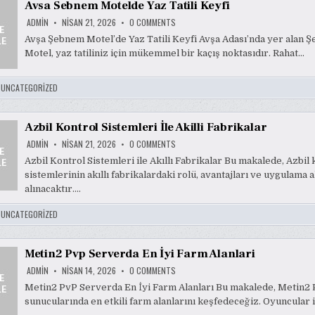
Avsa Sebnem Motelde Yaz Tatili Keyfi
ON
ADMIN
NISAN 21, 2026
0 COMMENTS
AVSA
SEBNEM
Avşa Şebnem Motel’de Yaz Tatili Keyfi Avşa Adası’nda yer alan 
MOTELDE
Motel, yaz tatiliniz için mükemmel bir kaçış noktasıdır. Rahat…
YAZ
TATILI
KEYFI
:
UNCATEGORIZED
Azbil Kontrol Sistemleri İle Akilli Fabrikalar
ON
ADMIN
NISAN 21, 2026
0 COMMENTS
AZBIL
KONTROL
Azbil Kontrol Sistemleri ile Akıllı Fabrikalar Bu makalede, Azbil 
SISTEMLERI
sistemlerinin akıllı fabrikalardaki rolü, avantajları ve uygulama a
İLE
AKILLI
alınacaktır….
FABRIKALAR
:
UNCATEGORIZED
Metin2 Pvp Serverda En İyi Farm Alanlari
ON
ADMIN
NISAN 14, 2026
0 COMMENTS
METIN2
PVP
Metin2 PvP Serverda En İyi Farm Alanları Bu makalede, Metin2
SERVERDA
sunucularında en etkili farm alanlarını keşfedeceğiz. Oyuncular 
EN
İYI