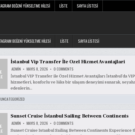
TAGRAM BEĞENI YÜKSELTME HILESI
LISTE
SAYFA LISTESI
TAGRAM BEĞENI YÜKSELTME HILESI
LISTE
SAYFA LISTESI
İstanbul Vip Transfer İle Ozel Hizmet Avantajlari
ON
ADMIN
MAYIS 8, 2026
0 COMMENTS
İSTANBUL
VIP
İstanbul VIP Transfer ile Özel Hizmet Avantajları İstanbul’da VIP
TRANSFER
hizmetleri, konforlu ve lüks bir ulaşım deneyimi sunarak, seyah
İLE
OZEL
edenlerin…
HIZMET
AVANTAJLARI
:
UNCATEGORIZED
Sunset Cruise İstanbul Sailing Between Continents
ON
ADMIN
MAYIS 8, 2026
0 COMMENTS
SUNSET
CRUISE
Sunset Cruise Istanbul Sailing Between Continents Experience t
İSTANBUL