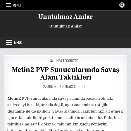
Skip
MENU
to
content
Unutulmaz Anılar
Unutulmaz Anılar
MENU
POSTED
UNCATEGORIZED
IN
Metin2 PVP Sunucularında Savaş
Alanı Taktikleri
ADMIN
MAYIS 8, 2025
Metin2
PVP sunucularında savaş alanında başarılı olmak,
sadece iyi bir ekipmanla değil, aynı zamanda
stratejik
düşünme
ile de ilgilidir. Savaş alanında rakiplerinizi alt etmek
için etkili taktikler geliştirmek, zaferin anahtarıdır. Peki, bu
taktikler neler? İlk olarak, takımınızın
güçlü yönlerini
belirlemek önemlidir. Her karakterin kendine özgü