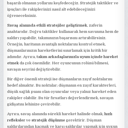
başarılı olmanın yollarını keşfedeceğiz. Stratejik taktikler ve
ipuçları ile rakiplerinizi nasıl alt edebileceğinizi
öğreneceksiniz.
Savaş alanında etkili stratejiler geliştirmek
, zaferin
anahtarıdır. Doğru taktikler kullanarak hem savunma hem de
saldırı yapabilir, takımınızın başarısını artırabilirsiniz.
Örneğin, haritanın avantajlı noktalarını kontrol etmek,
düşmanlarınızın hareketlerini sınırlamak için kritik bir
adımdır. Ayrıca,
takım arkadaşlarınızla uyum içinde hareket
etmek
da çok önemlidir. Her oyuncunun rolünü bilmesi,
savaşın seyrini değiştirebilir.
Bir diğer önemli strateji ise düşmanların zayıf noktalarını
hedef almaktır. Bu noktalar; düşmanın en zayıf karakterleri,
düşük sağlık puanı olan oyuncular veya yalnız hareket eden
rakipler olabilir. Bu tür fırsatları değerlendirmek, savaşın
gidişatını lehinize çevirebilir.
Ayrıca, savaş alanında sürekli hareket halinde olmak,
hızlı
refleksler
ve
stratejik düşünme
gerektirir. Düşman
saldırılarından kaçmak ve karşı saldırılar yapmak için uygun