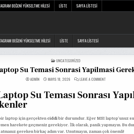
TAGRAM BEĞENI YÜKSELTME HILESI
LISTE
SAYFA LISTESI
TAGRAM BEĞENI YÜKSELTME HILESI
LISTE
SAYFA LISTESI
POSTED
UNCATEGORIZED
IN
aptop Su Temasi Sonrasi Yapilmasi Gere
ON
ADMIN
MAYIS 18, 2026
LEAVE A COMMENT
MSI
LAPTOP
SU
Laptop Su Teması Sonrası Yapı
TEMASI
SONRASI
YAPILMASI
kenler
GEREKENLER
bir laptop için gerçekten
ciddi
bir durumdur. Eğer MSI laptop’unuz s
hemen harekete geçmeniz gerekiyor. İlk olarak, panik yapmayın. Bu du
n atmanız gereken birkaç adım var. Unutmayın, zaman çok önemli!