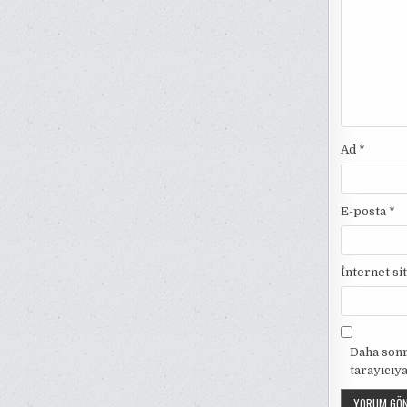
Ad
*
E-posta
*
İnternet si
Daha sonr
tarayıcıya