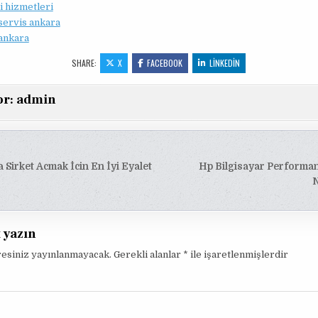
i hizmetleri
 servis ankara
 ankara
SHARE:
X
FACEBOOK
LINKEDIN
or:
admin
Sirket Acmak İcin En İyi Eyalet
Hp Bilgisayar Performa
esi
N
t yazın
resiniz yayınlanmayacak.
Gerekli alanlar
*
ile işaretlenmişlerdir