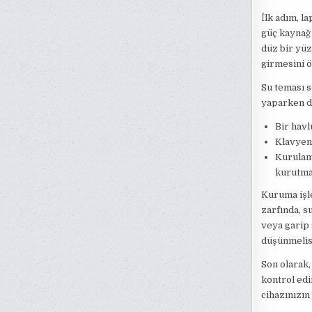
İlk adım, l
güç kaynağı
düz bir yüz
girmesini ö
Su teması 
yaparken di
Bir havl
Klavyeni
Kurulama
kurutma 
Kuruma işle
zarfında, 
veya garip 
düşünmelisi
Son olarak,
kontrol edi
cihazınızın