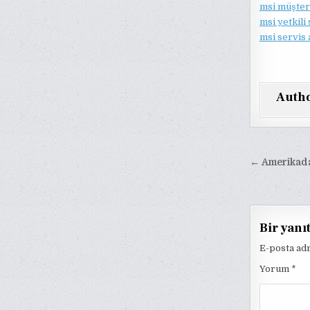
msi müşter
msi yetkili
msi servis
Auth
Yazı
← Amerikada 
gezinm
Bir yanı
E-posta ad
Yorum
*