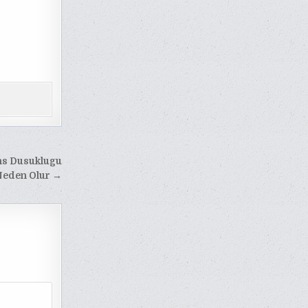
ns Dusuklugu
eden Olur →