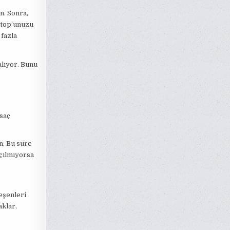
n. Sonra,
aptop’unuzu
 fazla
alıyor. Bunu
 saç
n. Bu süre
çılmıyorsa
eşenleri
aklar,