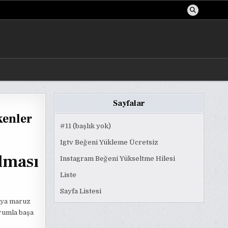
Sayfalar
kenler
#11 (başlık yok)
Igtv Beğeni Yükleme Ücretsiz
lması
Instagram Beğeni Yükseltme Hilesi
Liste
Sayfa Listesi
uya maruz
rumla başa