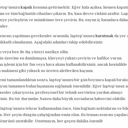
aptop’unuzu
kapalı
konuma getirmektir. Eğer hala açıksa, hemen kapatı
nı ve tüm bağlantılı cihazları çıkarın. Bu, kısa devre riskini azaltır. L
eye yerleştirin ve mümkünse ters çevirin. Bu, suyun iç kısımlara daha
nler.
sonrası yapılması gerekenler arasında, laptop’unuzu
kurutmak
da yer 
kkatli olmalısınız. Aşağıdaki adımları takip edebilirsiniz:
u veya bez ile dış yüzeyi nazikçe silin.
n üzerine su damlamışsa, klavyeyi yukarı çevirin ve hafifçe vurun.
 işlemi için bir fan veya hava akımı kullanabilirsiniz, ancak kesinlikle
makinesi gibi yüksek ısı üreten aletlerden kaçının.
mi tamamlandıktan sonra, laptop’unuzu bir gün boyunca kapalı bırakı
suyun tamamen buharlaşmasını sağlamak önemlidir. Eğer laptop’unuz a
sesler çıkarıyorsa, profesyonel bir teknik servisten yardım almayı
niz. Bu tür durumlar, bazen daha büyük sorunların habercisi olabilir.
 laptop’unuzu tekrar kullanmadan önce, tüm bağlantı noktalarını ve bil
n. Her şeyin düzgün çalıştığından emin olun. Su teması sonrası yapılac
 ömrünü uzatabilir. Unutmayın, her geçen dakika önemli!