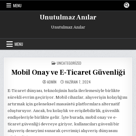
Skip
MENU
to
content
Unutulmaz Anılar
Unutulmaz Anılar
MENU
POSTED
UNCATEGORIZED
IN
Mobil Onay ve E-Ticaret Güvenliği
ADMIN
HAZIRAN 7, 2024
E-Ticaret dünyası, teknolojinin hızla ilerlemesiyle birlikte
sürekli evrim geçiriyor. Mobil cihazlar, alışverişin kolaylığını
artırmak için geleneksel masaüstü platformlara alternatif
oluşturuyor. Ancak, bu kolaylık ve erişilebilirlik, güvenlik
endişeleriyle birlikte gelir. İşte burada, mobil onay ve e-
ticaret güvenliği devreye giriyor, kullanıcıları güvenli bir
alışveriş deneyimi sunarak çevrimiçi alışveriş dünyasını