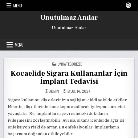
Skip
MENU
to
content
Unutulmaz Anılar
Unutulmaz Anılar
MENU
POSTED
UNCATEGORIZED
IN
Kocaelide Sigara Kullananlar İçin
İmplant Tedavisi
ADMIN
EYLÜL 14, 2024
Sigara kullanımı, diş etlerinizin sağlığını ciddi şekilde etkiler.
Nikotin, diş etlerinin kan akışını azaltarak iyileşme sürecini
yavaşlatır. Bu, implantların çevresindeki dokuların
iyileşmesini zorlaştırabilir. Ayrıca, sigara içenlerde ağız içi
enfeksiyon riski de artar. Bu enfeksiyonlar, implantların
başarısını doğrudan etkileyebilir.