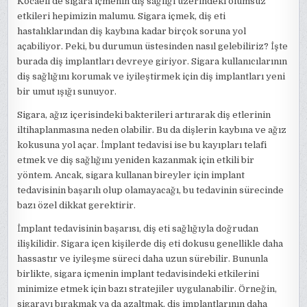
Kocaeli'de sigara içmenin diş sağlığı üzerindeki olumsuz
etkileri hepimizin malumu. Sigara içmek, diş eti
hastalıklarından diş kaybına kadar birçok soruna yol
açabiliyor. Peki, bu durumun üstesinden nasıl gelebiliriz? İşte
burada diş implantları devreye giriyor. Sigara kullanıcılarının
diş sağlığını korumak ve iyileştirmek için diş implantları yeni
bir umut ışığı sunuyor.
Sigara, ağız içerisindeki bakterileri artırarak diş etlerinin
iltihaplanmasına neden olabilir. Bu da dişlerin kaybına ve ağız
kokusuna yol açar. İmplant tedavisi ise bu kayıpları telafi
etmek ve diş sağlığını yeniden kazanmak için etkili bir
yöntem. Ancak, sigara kullanan bireyler için implant
tedavisinin başarılı olup olamayacağı, bu tedavinin sürecinde
bazı özel dikkat gerektirir.
İmplant tedavisinin başarısı, diş eti sağlığıyla doğrudan
ilişkilidir. Sigara içen kişilerde diş eti dokusu genellikle daha
hassastır ve iyileşme süreci daha uzun sürebilir. Bununla
birlikte, sigara içmenin implant tedavisindeki etkilerini
minimize etmek için bazı stratejiler uygulanabilir. Örneğin,
sigarayı bırakmak ya da azaltmak, diş implantlarının daha