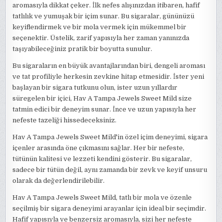
aromasıyla dikkat çeker. İlk nefes alışınızdan itibaren, hafif
tatlılık ve yumuşak bir içim sunar. Bu sigaralar, gününüzü
keyiflendirmek ve bir mola vermek için mükemmel bir
seçenektir. Üstelik, zarif yapısıyla her zaman yanınızda
taşıyabileceğiniz pratik bir boyutta sunulur.
Bu sigaraların en büyük avantajlarından biri, dengeli aroması
ve tat profiliyle herkesin zevkine hitap etmesidir. İster yeni
başlayan bir sigara tutkunu olun, ister uzun yıllardır
süregelen bir içici, Hav A Tampa Jewels Sweet Mild size
tatmin edici bir deneyim sunar. İnce ve uzun yapısıyla her
nefeste tazeliği hissedeceksiniz.
Hav A Tampa Jewels Sweet Mild'in özel içim deneyimi, sigara
içenler arasında öne çıkmasını sağlar. Her bir nefeste,
tütünün kalitesi ve lezzeti kendini gösterir. Bu sigaralar,
sadece bir tütün değil, aynı zamanda bir zevk ve keyif unsuru
olarak da değerlendirilebilir.
Hav A Tampa Jewels Sweet Mild, tatlı bir mola ve özenle
seçilmiş bir sigara deneyimi arayanlar için ideal bir seçimdir.
Hafif yapısıyla ve benzersiz aromasıyla, sizi her nefeste