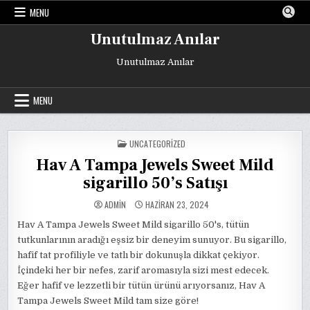
Skip
MENU
to
content
Unutulmaz Anılar
Unutulmaz Anılar
MENU
POSTED
UNCATEGORIZED
IN
Hav A Tampa Jewels Sweet Mild
sigarillo 50’s Satışı
ADMIN
HAZIRAN 23, 2024
Hav A Tampa Jewels Sweet Mild sigarillo 50's, tütün
tutkunlarının aradığı eşsiz bir deneyim sunuyor. Bu sigarillo,
hafif tat profiliyle ve tatlı bir dokunuşla dikkat çekiyor.
İçindeki her bir nefes, zarif aromasıyla sizi mest edecek.
Eğer hafif ve lezzetli bir tütün ürünü arıyorsanız, Hav A
Tampa Jewels Sweet Mild tam size göre!