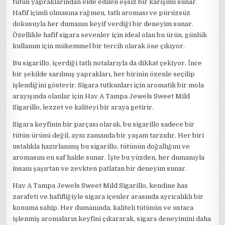
tütün yapraklarından elde edilen eşsiz bir karışımı sunar.
Hafif içimli olmasına rağmen, tatlı aroması ve pürüzsüz
dokusuyla her dumanın keyif verdiği bir deneyim sunar.
Özellikle hafif sigara sevenler için ideal olan bu ürün, günlük
kullanım için mükemmel bir tercih olarak öne çıkıyor.
Bu sigarillo, içerdiği tatlı notalarıyla da dikkat çekiyor. İnce
bir şekilde sarılmış yaprakları, her birinin özenle seçilip
işlendiğini gösterir. Sigara tutkunları için aromatik bir mola
arayışında olanlar için Hav A Tampa Jewels Sweet Mild
Sigarillo, lezzet ve kaliteyi bir araya getirir.
Sigara keyfinin bir parçası olarak, bu sigarillo sadece bir
tütün ürünü değil, aynı zamanda bir yaşam tarzıdır. Her biri
ustalıkla hazırlanmış bu sigarillo, tütünün doğallığını ve
aromasını en saf halde sunar. İşte bu yüzden, her dumanıyla
insanı şaşırtan ve zevkten patlatan bir deneyim sunar.
Hav A Tampa Jewels Sweet Mild Sigarillo, kendine has
zarafeti ve hafifliğiyle sigara içenler arasında ayrıcalıklı bir
konuma sahip. Her dumanında, kaliteli tütünün ve ustaca
işlenmiş aromaların keyfini çıkararak, sigara deneyimini daha