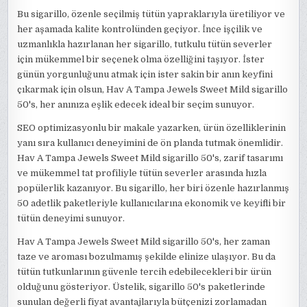
Bu sigarillo, özenle seçilmiş tütün yapraklarıyla üretiliyor ve
her aşamada kalite kontrolünden geçiyor. İnce işçilik ve
uzmanlıkla hazırlanan her sigarillo, tutkulu tütün severler
için mükemmel bir seçenek olma özelliğini taşıyor. İster
günün yorgunluğunu atmak için ister sakin bir anın keyfini
çıkarmak için olsun, Hav A Tampa Jewels Sweet Mild sigarillo
50's, her anınıza eşlik edecek ideal bir seçim sunuyor.
SEO optimizasyonlu bir makale yazarken, ürün özelliklerinin
yanı sıra kullanıcı deneyimini de ön planda tutmak önemlidir.
Hav A Tampa Jewels Sweet Mild sigarillo 50's, zarif tasarımı
ve mükemmel tat profiliyle tütün severler arasında hızla
popülerlik kazanıyor. Bu sigarillo, her biri özenle hazırlanmış
50 adetlik paketleriyle kullanıcılarına ekonomik ve keyifli bir
tütün deneyimi sunuyor.
Hav A Tampa Jewels Sweet Mild sigarillo 50's, her zaman
taze ve aroması bozulmamış şekilde elinize ulaşıyor. Bu da
tütün tutkunlarının güvenle tercih edebilecekleri bir ürün
olduğunu gösteriyor. Üstelik, sigarillo 50's paketlerinde
sunulan değerli fiyat avantajlarıyla bütçenizi zorlamadan