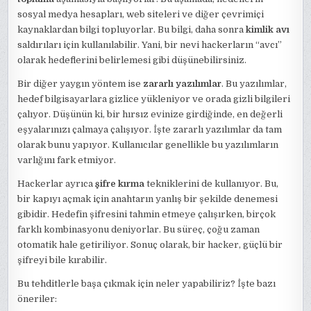
sosyal medya hesapları, web siteleri ve diğer çevrimiçi
kaynaklardan bilgi topluyorlar. Bu bilgi, daha sonra
kimlik avı
saldırıları için kullanılabilir. Yani, bir nevi hackerların “avcı”
olarak hedeflerini belirlemesi gibi düşünebilirsiniz.
Bir diğer yaygın yöntem ise
zararlı yazılımlar
. Bu yazılımlar,
hedef bilgisayarlara gizlice yükleniyor ve orada gizli bilgileri
çalıyor. Düşünün ki, bir hırsız evinize girdiğinde, en değerli
eşyalarınızı çalmaya çalışıyor. İşte zararlı yazılımlar da tam
olarak bunu yapıyor. Kullanıcılar genellikle bu yazılımların
varlığını fark etmiyor.
Hackerlar ayrıca
şifre kırma
tekniklerini de kullanıyor. Bu,
bir kapıyı açmak için anahtarın yanlış bir şekilde denemesi
gibidir. Hedefin şifresini tahmin etmeye çalışırken, birçok
farklı kombinasyonu deniyorlar. Bu süreç, çoğu zaman
otomatik hale getiriliyor. Sonuç olarak, bir hacker, güçlü bir
şifreyi bile kırabilir.
Bu tehditlerle başa çıkmak için neler yapabiliriz? İşte bazı
öneriler: