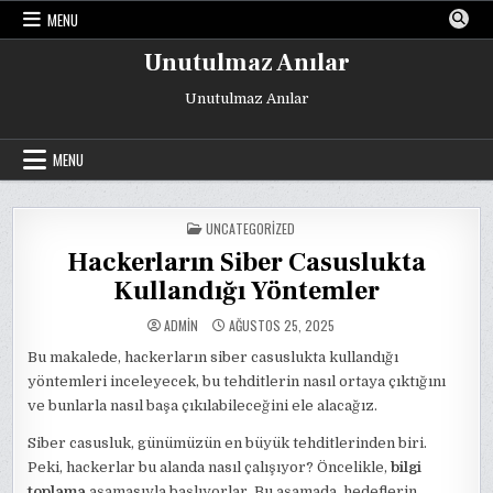
Skip
MENU
to
content
Unutulmaz Anılar
Unutulmaz Anılar
MENU
POSTED
UNCATEGORIZED
IN
Hackerların Siber Casuslukta
Kullandığı Yöntemler
ADMIN
AĞUSTOS 25, 2025
Bu makalede, hackerların siber casuslukta kullandığı
yöntemleri inceleyecek, bu tehditlerin nasıl ortaya çıktığını
ve bunlarla nasıl başa çıkılabileceğini ele alacağız.
Siber casusluk, günümüzün en büyük tehditlerinden biri.
Peki, hackerlar bu alanda nasıl çalışıyor? Öncelikle,
bilgi
toplama
aşamasıyla başlıyorlar. Bu aşamada, hedeflerin