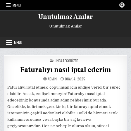
Skip
MENU
to
content
Unutulmaz Anılar
Unutulmaz Anılar
MENU
POSTED
UNCATEGORIZED
IN
Faturalıyı nasıl iptal ederim
ADMIN
OCAK 4, 2025
Faturalıyı iptal etmek, çoğu insan için endişe verici bir süreç
olabilir. Ancak, endişelenmeyin! Faturalıyı nasıl iptal
edeceğiniz konusunda adım adım rehberimiz burada.
Öncelikle, belirtmek gerekir ki, bir faturayı iptal etmek
istemenizin çeşitli nedenleri olabilir. Belki de hizmeti artık
kullanmıyorsunuz veya başka bir sağlayıcıya
geçiyorsunuzdur. Her ne sebeple olursa olsun, süreci