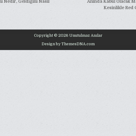
 Nedir, Geldiğini Nasıl
Anında Kabul Olacak M
esi
Kesinlikle Red
Copyright © 2026 Unutulmaz Anılar
Design by ThemesDNA.com