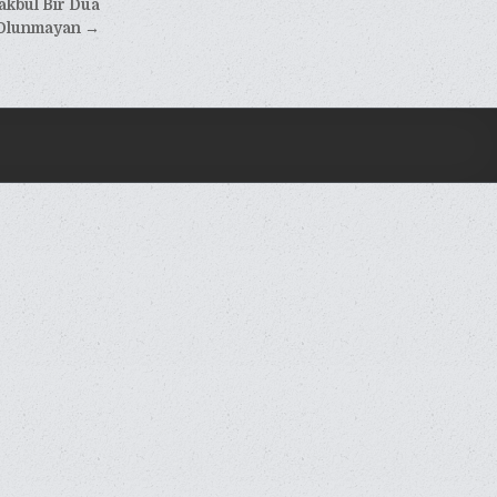
akbul Bir Dua
 Olunmayan →