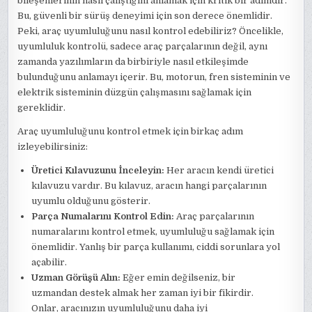
bileşenlerinin nasıl çalıştığını anlamak için kritik bir adımdır.
Bu, güvenli bir sürüş deneyimi için son derece önemlidir.
Peki, araç uyumluluğunu nasıl kontrol edebiliriz? Öncelikle,
uyumluluk kontrolü, sadece araç parçalarının değil, aynı
zamanda yazılımların da birbiriyle nasıl etkileşimde
bulunduğunu anlamayı içerir. Bu, motorun, fren sisteminin ve
elektrik sisteminin düzgün çalışmasını sağlamak için
gereklidir.
Araç uyumluluğunu kontrol etmek için birkaç adım
izleyebilirsiniz:
Üretici Kılavuzunu İnceleyin:
Her aracın kendi üretici
kılavuzu vardır. Bu kılavuz, aracın hangi parçalarının
uyumlu olduğunu gösterir.
Parça Numalarını Kontrol Edin:
Araç parçalarının
numaralarını kontrol etmek, uyumluluğu sağlamak için
önemlidir. Yanlış bir parça kullanımı, ciddi sorunlara yol
açabilir.
Uzman Görüşü Alın:
Eğer emin değilseniz, bir
uzmandan destek almak her zaman iyi bir fikirdir.
Onlar, aracınızın uyumluluğunu daha iyi