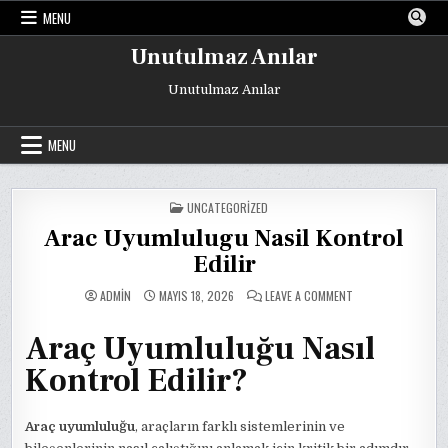
Skip
MENU
to
content
Unutulmaz Anılar
Unutulmaz Anılar
MENU
POSTED
UNCATEGORIZED
IN
Arac Uyumlulugu Nasil Kontrol
Edilir
ON
ADMIN
MAYIS 18, 2026
LEAVE A COMMENT
ARAC
UYUMLULUGU
NASIL
Araç Uyumluluğu Nasıl
KONTROL
EDILIR
Kontrol Edilir?
Araç uyumluluğu
, araçların farklı sistemlerinin ve