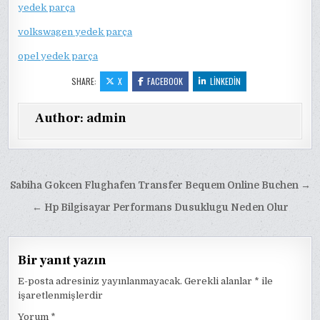
yedek parça
volkswagen yedek parça
opel yedek parça
SHARE:
X
FACEBOOK
LINKEDIN
Author:
admin
Yazı
Sabiha Gokcen Flughafen Transfer Bequem Online Buchen →
gezinmesi
← Hp Bilgisayar Performans Dusuklugu Neden Olur
Bir yanıt yazın
E-posta adresiniz yayınlanmayacak.
Gerekli alanlar
*
ile
işaretlenmişlerdir
Yorum
*