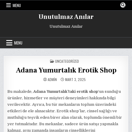
Skip
MENU
to
content
Unutulmaz Anılar
Unutulmaz Anılar
MENU
POSTED
UNCATEGORIZED
IN
Adana Yumurtalık Erotik Shop
ADMIN
MART 3, 2025
Bu makalede,
Adana Yumurtalık’taki erotik shop
‘un sunduğu
ürünler, hizmetler ve müşteri deneyimleri hakkında bilgi
verilecektir. Ayrıca, bu tür mekanların toplum üzerindeki
etkileri de ele alınacaktır. Erotik shop’lar, cinsel sağlığı ve
mutluluğu teşvik eden birer alan olarak, toplumda önemli bir
yer tutmaktadır. Bu mekanlar, sadece ürün satışı yapmakla
kalmaz, aynı zamanda insanların cinselliklerini