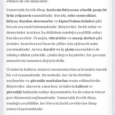
etkileri de ele alınacaktır.
Yumurtalık Erotik Shop,
herkesin ihtiyacına yönelik geniş bir
ürün yelpazesi
sunmaktadır. Burada,
seks oyuncakları
,
ihtiyaç duyulan aksesuarlar
ve
kişisel bakım ürünleri
gibi
birçok seçenek bulunmaktadır. Müşteriler, farklı tatlar ve
deneyimler ararken, bu dükkânın sunduğu çeşitlilik onları
büyüleyecektir. Örneğin,
vibratörler
ve
masaj aletleri
gibi
ürünler, hem bireysel hem de çiftler için eğlenceli anlar
yaratmaktadır. Ayrıca,
kıyafet ve iç giyim
seçenekleri de
oldukça dikkat çekicidir, çünkü doğru kıyafetler, bir gecenin
atmosferini tamamen değiştirebilir.
Ürünlerin kalitesi, müşteri memnuniyetini artırmakta önemli
bir rol oynamaktadır. Bu nedenle, her ürün titizlikle
seçilmekte ve
güvenilir markalardan
temin edilmektedir.
Müşteriler, alışveriş yaparken, ürünlerin
kalitesi
ve
güvenliği
hakkında endişe duymamakta, bu da onların tekrar
geri dönmesini sağlamaktadır. Yumurtalık Erotik Shop,
sunduğu çeşitlilikle, her bireyin farklı zevklerine hitap
etmeyi başarmaktadır.