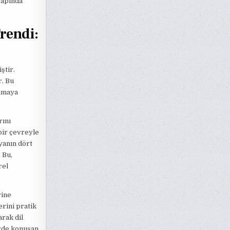
çapında
rendi:
ştir.
r. Bu
lamaya
rını
 bir çevreyle
yanın dört
 Bu,
rel
rine
erini pratik
arak dil
lerde konuşan