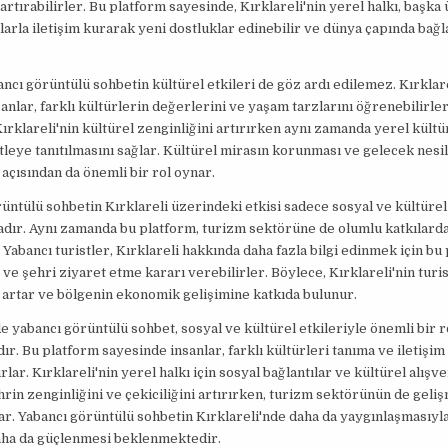
rtırabilirler. Bu platform sayesinde, Kırklareli'nin yerel halkı, başka
larla iletişim kurarak yeni dostluklar edinebilir ve dünya çapında bağl
ancı görüntülü sohbetin kültürel etkileri de göz ardı edilemez. Kırklar
anlar, farklı kültürlerin değerlerini ve yaşam tarzlarını öğrenebilirler.
 Kırklareli'nin kültürel zenginliğini artırırken aynı zamanda yerel kült
itleye tanıtılmasını sağlar. Kültürel mirasın korunması ve gelecek nesi
 açısından da önemli bir rol oynar.
üntülü sohbetin Kırklareli üzerindeki etkisi sadece sosyal ve kültürel
dır. Aynı zamanda bu platform, turizm sektörüne de olumlu katkılard
. Yabancı turistler, Kırklareli hakkında daha fazla bilgi edinmek için bu
r ve şehri ziyaret etme kararı verebilirler. Böylece, Kırklareli'nin turis
 artar ve bölgenin ekonomik gelişimine katkıda bulunur.
de yabancı görüntülü sohbet, sosyal ve kültürel etkileriyle önemli bir r
r. Bu platform sayesinde insanlar, farklı kültürleri tanıma ve iletişi
lar. Kırklareli'nin yerel halkı için sosyal bağlantılar ve kültürel alışve
hrin zenginliğini ve çekiciliğini artırırken, turizm sektörünün de geli
ar. Yabancı görüntülü sohbetin Kırklareli'nde daha da yaygınlaşmasıyla
daha da güçlenmesi beklenmektedir.