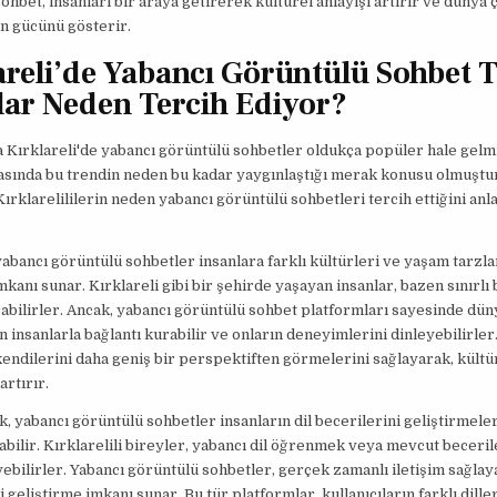
ohbet, insanları bir araya getirerek kültürel anlayışı artırır ve dünya 
ın gücünü gösterir.
areli’de Yabancı Görüntülü Sohbet T
lar Neden Tercih Ediyor?
a Kırklareli'de yabancı görüntülü sohbetler oldukça popüler hale gelmi
asında bu trendin neden bu kadar yaygınlaştığı merak konusu olmuştu
ırklarelililerin neden yabancı görüntülü sohbetleri tercih ettiğini an
 yabancı görüntülü sohbetler insanlara farklı kültürleri ve yaşam tarzla
kanı sunar. Kırklareli gibi bir şehirde yaşayan insanlar, bazen sınırlı
rabilirler. Ancak, yabancı görüntülü sohbet platformları sayesinde dün
n insanlarla bağlantı kurabilir ve onların deneyimlerini dinleyebilirler.
kendilerini daha geniş bir perspektiften görmelerini sağlayarak, kültü
rtırır.
ak, yabancı görüntülü sohbetler insanların dil becerilerini geliştirmele
abilir. Kırklarelili bireyler, yabancı dil öğrenmek veya mevcut beceril
ebilirler. Yabancı görüntülü sohbetler, gerçek zamanlı iletişim sağlay
i geliştirme imkanı sunar. Bu tür platformlar, kullanıcıların farklı dil