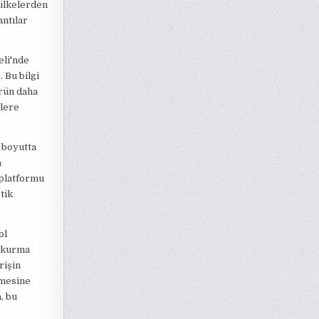
 ülkelerden
antılar
eli'nde
 Bu bilgi
ürün daha
llere
 boyutta
a
 platformu
tik
ol
m kurma
rişin
şmesine
, bu