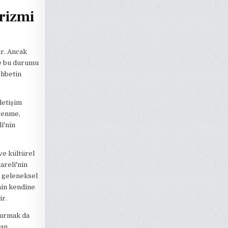
urizmi
ur. Ancak
se bu durumu
ohbetin
letişim
ğrenme,
i'nin
ve kültürel
areli'nin
ve geleneksel
'nin kendine
ir.
 kurmak da
yan