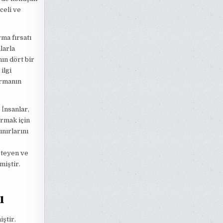
celi ve
ma fırsatı
larla
ın dört bir
ilgi
urmanın
 İnsanlar,
urmak için
ınırlarını
isteyen ve
miştir.
ı
iştir.