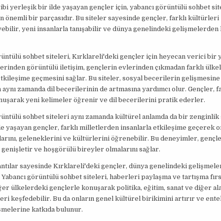
ibi yerleşik bir ilde yaşayan gençler için, yabancı görüntülü sohbet site
ın önemli bir parçasıdır. Bu siteler sayesinde gençler, farklı kültürleri
bilir, yeni insanlarla tanışabilir ve dünya genelindeki gelişmelerden
üntülü sohbet siteleri, Kırklareli'deki gençler için heyecan verici bir 
erinden görüntülü iletişim, gençlerin evlerinden çıkmadan farklı ülke
etkileşime geçmesini sağlar. Bu siteler, sosyal becerilerin gelişmesine
aynı zamanda dil becerilerinin de artmasına yardımcı olur. Gençler, fa
nuşarak yeni kelimeler öğrenir ve dil becerilerini pratik ederler.
üntülü sohbet siteleri aynı zamanda kültürel anlamda da bir zenginlik
de yaşayan gençler, farklı milletlerden insanlarla etkileşime geçerek o
arını, geleneklerini ve kültürlerini öğrenebilir. Bu deneyimler, gençl
 genişletir ve hoşgörülü bireyler olmalarını sağlar.
lantılar sayesinde Kırklareli'deki gençler, dünya genelindeki gelişmeler
. Yabancı görüntülü sohbet siteleri, haberleri paylaşma ve tartışma fırs
ğer ülkelerdeki gençlerle konuşarak politika, eğitim, sanat ve diğer al
eri keşfedebilir. Bu da onların genel kültürel birikimini artırır ve ente
şmelerine katkıda bulunur.