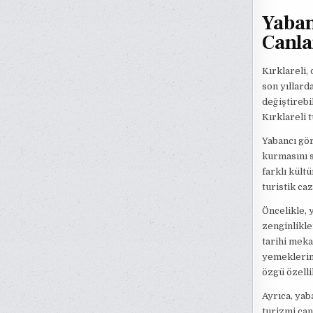
Yaban
Canla
Kırklareli,
son yıllard
değiştirebi
Kırklareli 
Yabancı gör
kurmasını s
farklı kült
turistik caz
Öncelikle, 
zenginlikle
tarihi meka
yemeklerin 
özgü özelli
Ayrıca, yab
turizmi can