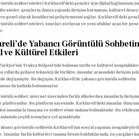
üntülü sohbet siteleri Kırklareli'deki gençler için dijital bağlantının ö
 Bu siteler, gençlerin dünya çapında iletişim kurmasını, kültürel dene
ve genel olarak kendilerini geliştirmesini sağlar. Kırklareli'deki gençl
üntülü sohbet siteleri, sınırları zorlayan ve yeni ufuklar açan bir pen
r.
areli’de Yabancı Görüntülü Sohbeti
 ve Kültürel Etkileri
 Türkiye'nin Trakya Bölgesi'nde bulunan tarihi ve kültürel zenginlikler
n yıllarda gelişen teknoloji ile birlikte, insanlar arasındaki iletişim şek
de değişmiştir. Bu değişim, Kırklareli'de yabancı görüntülü sohbetin
asına da katkıda bulunmuştur.
üntülü sohbet, internet üzerinden farklı ülkelerden insanlarla iletişi
r platformdur. Bu platform sayesinde, Kırklareli'deki insanlar dünyanı
en insanlarla tanışma ve sohbet etme imkanı bulmaktadır. Bu etkileşim
 anlamda çeşitli sonuçlara yol açmaktadır.
yabancı görüntülü sohbetin Kırklareli'nin sosyal yapısını zenginleştird
. İnsanlar farklı kültürleri tanıma fırsatı bulduklarında, ön yargıları kı