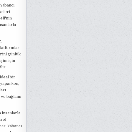
. Yabancı
ürleri
eli'nin
nsanlarla
r.
platformlar
erini günlük
şim için
lir.
ideal bir
 yaparken,
ları
ü ve bağlamı
 insanlarla
ürel
nar. Yabancı