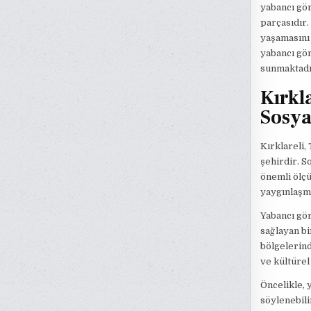
yabancı gör
parçasıdır.
yaşamasını 
yabancı gör
sunmaktadı
Kırkl
Sosyal
Kırklareli,
şehirdir. So
önemli ölçü
yaygınlaşm
Yabancı gör
sağlayan bi
bölgelerind
ve kültürel
Öncelikle, 
söylenebilir