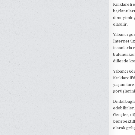
Kırklareli g
bağlantılar
deneyimleye
olabilir.
Yabancı gör
İnternet üz
insanlarla 
bulunurken 
dillerde ko
Yabancı gör
Kırklareli'
yaşam tarzl
görüşlerini
Dijital bağ
edebilirler
Gençler, di
perspektifl
olarak geli