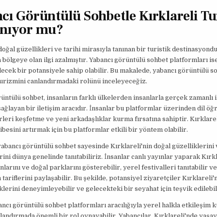
cı Görüntülü Sohbetle Kırklareli T
nıyor mu?
 doğal güzellikleri ve tarihi mirasıyla tanınan bir turistik destinasyond
a bölgeye olan ilgi azalmıştır. Yabancı görüntülü sohbet platformları i
lecek bir potansiyele sahip olabilir. Bu makalede, yabancı görüntülü s
turizmini canlandırmadaki rolünü inceleyeceğiz.
üntülü sohbet, insanların farklı ülkelerden insanlarla gerçek zamanlı i
ağlayan bir iletişim aracıdır. İnsanlar bu platformlar üzerinden dil ö
ürleri keşfetme ve yeni arkadaşlıklar kurma fırsatına sahiptir. Kırklarel
ibesini artırmak için bu platformlar etkili bir yöntem olabilir.
yabancı görüntülü sohbet sayesinde Kırklareli'nin doğal güzelliklerini 
rini dünya genelinde tanıtabiliriz. İnsanlar canlı yayınlar yaparak Kırkl
nlarını ve doğal parklarını gösterebilir, yerel festivalleri tanıtabilir 
tariflerini paylaşabilir. Bu şekilde, potansiyel ziyaretçiler Kırklareli
klerini deneyimleyebilir ve gelecekteki bir seyahat için teşvik edilebil
ancı görüntülü sohbet platformları aracılığıyla yerel halkla etkileşim
landırmada önemli bir rol oynayabilir. Yabancılar, Kırklareli'nde yaşa