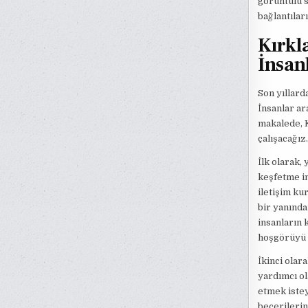
görüntülü s
bağlantılar
Kırkl
İnsan
Son yıllard
İnsanlar ar
makalede, K
çalışacağız.
İlk olarak,
keşfetme im
iletişim ku
bir yanında
insanların 
hoşgörüyü a
İkinci olar
yardımcı ol
etmek istey
becerilerin