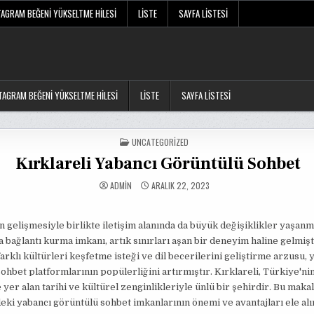
TAGRAM BEĞENI YÜKSELTME HILESI
LISTE
SAYFA LISTESI
TAGRAM BEĞENI YÜKSELTME HILESI
LISTE
SAYFA LISTESI
POSTED
UNCATEGORIZED
IN
Kırklareli Yabancı Görüntülü Sohbet
ADMIN
ARALIK 22, 2023
n gelişmesiyle birlikte iletişim alanında da büyük değişiklikler yaşanm
a bağlantı kurma imkanı, artık sınırları aşan bir deneyim haline gelmişt
farklı kültürleri keşfetme isteği ve dil becerilerini geliştirme arzusu, 
ohbet platformlarının popülerliğini artırmıştır. Kırklareli, Türkiye'ni
 yer alan tarihi ve kültürel zenginlikleriyle ünlü bir şehirdir. Bu maka
deki yabancı görüntülü sohbet imkanlarının önemi ve avantajları ele alı