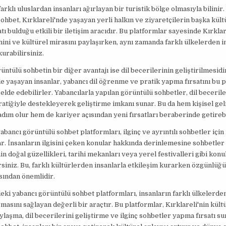
farklı uluslardan insanları ağırlayan bir turistik bölge olmasıyla bilinir
ohbet, Kırklareli'nde yaşayan yerli halkın ve ziyaretçilerin başka kült
tı bulduğu etkili bir iletişim aracıdır. Bu platformlar sayesinde Kırklar
hini ve kültürel mirasını paylaşırken, aynı zamanda farklı ülkelerden i
kurabilirsiniz.
üntülü sohbetin bir diğer avantajı ise dil becerilerinin geliştirilmesidi
de yaşayan insanlar, yabancı dil öğrenme ve pratik yapma fırsatını bu 
a elde edebilirler. Yabancılarla yapılan görüntülü sohbetler, dil beceril
tiğiyle destekleyerek geliştirme imkanı sunar. Bu da hem kişisel geli
adım olur hem de kariyer açısından yeni fırsatları beraberinde getirebi
abancı görüntülü sohbet platformları, ilginç ve ayrıntılı sohbetler için 
r. İnsanların ilgisini çeken konular hakkında derinlemesine sohbetler
in doğal güzellikleri, tarihi mekanları veya yerel festivalleri gibi konu
rsiniz. Bu, farklı kültürlerden insanlarla etkileşim kurarken özgünlüğ
sından önemlidir.
deki yabancı görüntülü sohbet platformları, insanların farklı ülkelerden
rmasını sağlayan değerli bir araçtır. Bu platformlar, Kırklareli'nin kült
ylaşma, dil becerilerini geliştirme ve ilginç sohbetler yapma fırsatı su