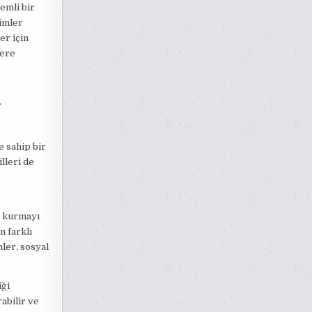
nemli bir
yimler
er için
cere
n
e sahip bir
illeri de
m kurmayı
n farklı
ler, sosyal
iği
rabilir ve