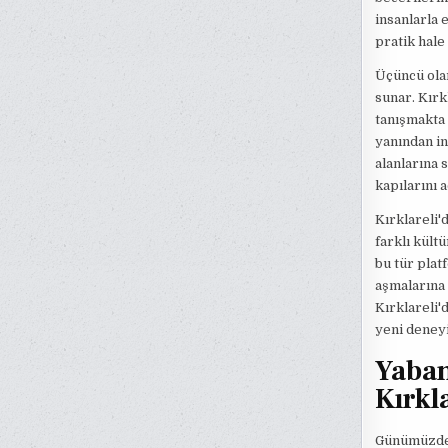
insanlarla 
pratik hale 
Üçüncü olar
sunar. Kırk
tanışmakta 
yanından in
alanlarına 
kapılarını a
Kırklareli'
farklı kült
bu tür plat
aşmalarına 
Kırklareli'
yeni deneyi
Yaban
Kırkla
Günümüzde t