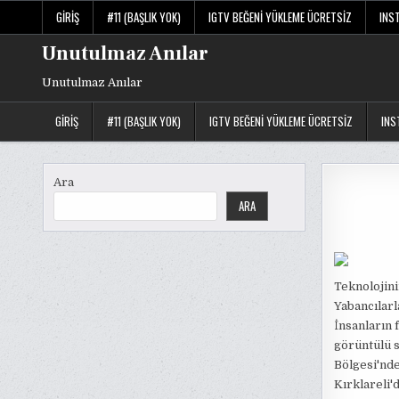
Skip
GIRIŞ
#11 (BAŞLIK YOK)
IGTV BEĞENI YÜKLEME ÜCRETSIZ
INS
to
content
Unutulmaz Anılar
Unutulmaz Anılar
GIRIŞ
#11 (BAŞLIK YOK)
IGTV BEĞENI YÜKLEME ÜCRETSIZ
INS
Ara
ARA
Teknolojini
Yabancılarl
İnsanların 
görüntülü s
Bölgesi'nde
Kırklareli'