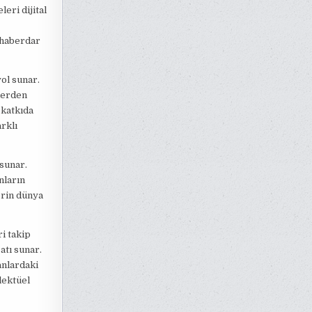
leri dijital
 haberdar
yol sunar.
lerden
 katkıda
rklı
 sunar.
nların
erin dünya
i takip
atı sunar.
anlardaki
lektüel