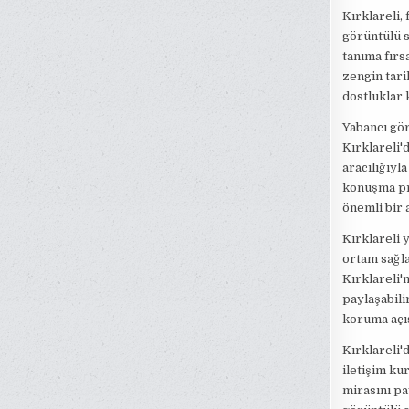
Kırklareli, 
görüntülü s
tanıma fırsa
zengin tari
dostluklar 
Yabancı gör
Kırklareli'
aracılığıyl
konuşma pra
önemli bir 
Kırklareli y
ortam sağla
Kırklareli'n
paylaşabili
koruma açı
Kırklareli'
iletişim ku
mirasını pa