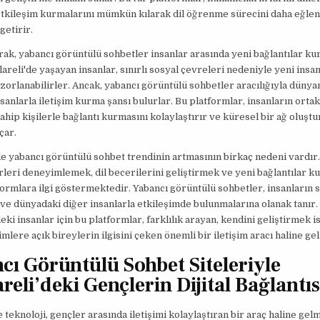
etkileşim kurmalarını mümkün kılarak dil öğrenme sürecini daha eğlen
getirir.
ak, yabancı görüntülü sohbetler insanlar arasında yeni bağlantılar kur
lareli'de yaşayan insanlar, sınırlı sosyal çevreleri nedeniyle yeni insan
zorlanabilirler. Ancak, yabancı görüntülü sohbetler aracılığıyla dünyan
sanlarla iletişim kurma şansı bulurlar. Bu platformlar, insanların ortak 
sahip kişilerle bağlantı kurmasını kolaylaştırır ve küresel bir ağ oluşt
çar.
de yabancı görüntülü sohbet trendinin artmasının birkaç nedeni vardır.
ürleri deneyimlemek, dil becerilerini geliştirmek ve yeni bağlantılar k
formlara ilgi göstermektedir. Yabancı görüntülü sohbetler, insanların s
ve dünyadaki diğer insanlarla etkileşimde bulunmalarına olanak tanır.
deki insanlar için bu platformlar, farklılık arayan, kendini geliştirmek 
mlere açık bireylerin ilgisini çeken önemli bir iletişim aracı haline gel
cı Görüntülü Sohbet Siteleriyle
reli’deki Gençlerin Dijital Bağlantıs
eknoloji, gençler arasında iletişimi kolaylaştıran bir araç haline gelm