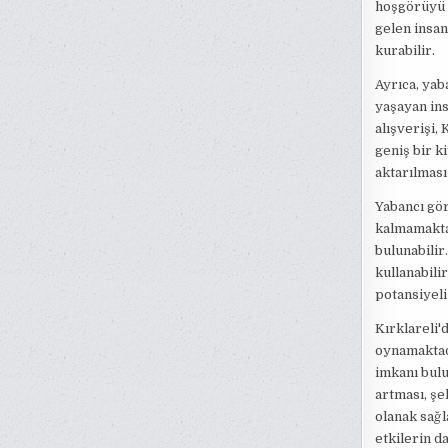
hoşgörüyü a
gelen insan
kurabilir.
Ayrıca, yab
yaşayan ins
alışverişi,
geniş bir k
aktarılması
Yabancı gör
kalmamakta
bulunabilir
kullanabili
potansiyeli
Kırklareli'
oynamaktadı
imkanı bulur
artması, şe
olanak sağl
etkilerin 