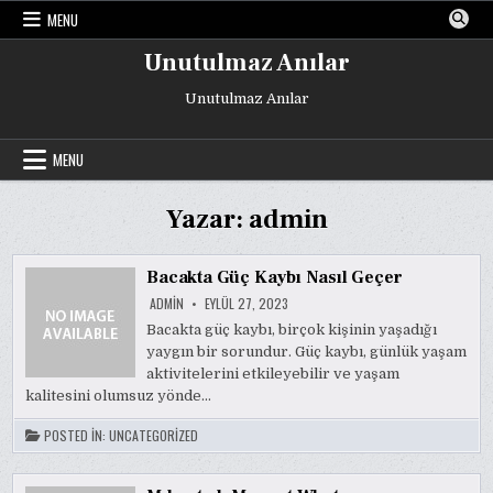
Skip
MENU
to
content
Unutulmaz Anılar
Unutulmaz Anılar
MENU
Yazar:
admin
Bacakta Güç Kaybı Nasıl Geçer
ADMIN
EYLÜL 27, 2023
Bacakta güç kaybı, birçok kişinin yaşadığı
yaygın bir sorundur. Güç kaybı, günlük yaşam
aktivitelerini etkileyebilir ve yaşam
kalitesini olumsuz yönde…
POSTED IN:
UNCATEGORIZED