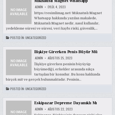
Mıknatıslı Magnet Whatsapp
ADMIN
EYLÜL 4, 2023
https://resimlimag.net/ Mıknatıslı Magnet
Whatsapp hakkında yazılan makalede,
Mıknatıslı Magnet nedir, nasıl kullanılır,
yedekleme süresi ve süresi, veri kaybı riski, güvenlik,…
POSTED IN:
UNCATEGORIZED
Ilişkiye Girerken Penis Büyür Mü
ADMIN
AĞUSTOS 25, 2023
İlişkiye girerken penisin büyüyüp
büyümediği, erkekler arasında sıkça
tartışılan bir konudur. Bu konu hakkında
birçok mit ve gerçek bulunmaktadır. Penisin…
POSTED IN:
UNCATEGORIZED
Eskipazar Depreme Dayanıklı Mı
ADMIN
AĞUSTOS 22, 2023