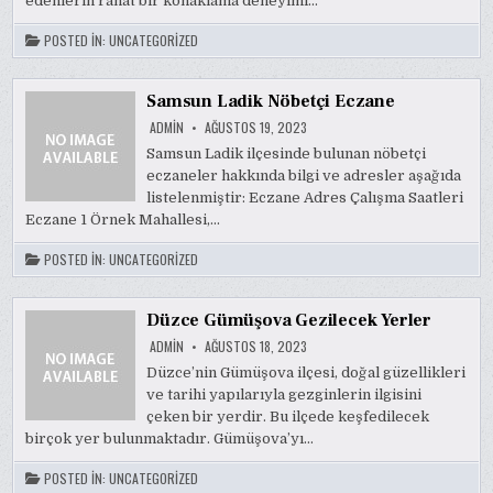
edenlerin rahat bir konaklama deneyimi…
POSTED IN:
UNCATEGORIZED
Samsun Ladik Nöbetçi Eczane
ADMIN
AĞUSTOS 19, 2023
Samsun Ladik ilçesinde bulunan nöbetçi
eczaneler hakkında bilgi ve adresler aşağıda
listelenmiştir: Eczane Adres Çalışma Saatleri
Eczane 1 Örnek Mahallesi,…
POSTED IN:
UNCATEGORIZED
Düzce Gümüşova Gezilecek Yerler
ADMIN
AĞUSTOS 18, 2023
Düzce’nin Gümüşova ilçesi, doğal güzellikleri
ve tarihi yapılarıyla gezginlerin ilgisini
çeken bir yerdir. Bu ilçede keşfedilecek
birçok yer bulunmaktadır. Gümüşova’yı…
POSTED IN:
UNCATEGORIZED