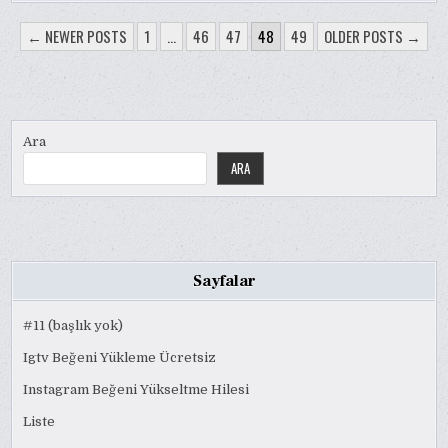
YAZI
← NEWER POSTS
1
…
46
47
48
49
OLDER POSTS →
SAYFALAMASI
Ara
ARA
Sayfalar
#11 (başlık yok)
Igtv Beğeni Yükleme Ücretsiz
Instagram Beğeni Yükseltme Hilesi
Liste