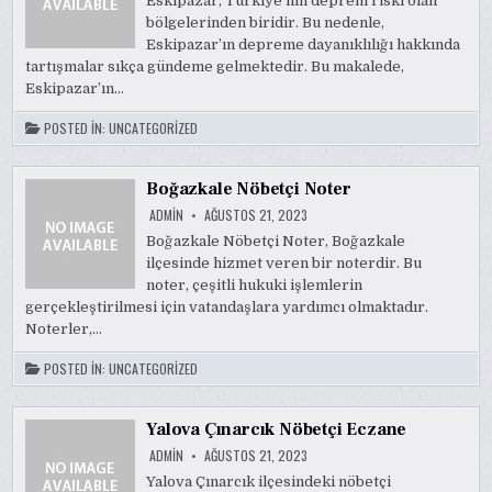
Eskipazar, Türkiye’nin deprem riski olan
bölgelerinden biridir. Bu nedenle,
Eskipazar’ın depreme dayanıklılığı hakkında
tartışmalar sıkça gündeme gelmektedir. Bu makalede,
Eskipazar’ın…
POSTED IN:
UNCATEGORIZED
Boğazkale Nöbetçi Noter
ADMIN
AĞUSTOS 21, 2023
Boğazkale Nöbetçi Noter, Boğazkale
ilçesinde hizmet veren bir noterdir. Bu
noter, çeşitli hukuki işlemlerin
gerçekleştirilmesi için vatandaşlara yardımcı olmaktadır.
Noterler,…
POSTED IN:
UNCATEGORIZED
Yalova Çınarcık Nöbetçi Eczane
ADMIN
AĞUSTOS 21, 2023
Yalova Çınarcık ilçesindeki nöbetçi